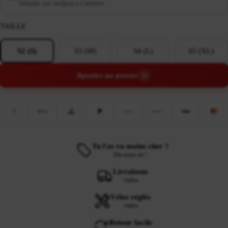
Simular con seQura o Cetelem
TAILLE
S2 (S)
S3 (M)
S4 (L)
S5 (XL)
Ajouter au panier
Tu l'as vu moins cher ?
Dis-nous où !
Livraisons
+infos
Vélos réglés
+infos
Retour facile