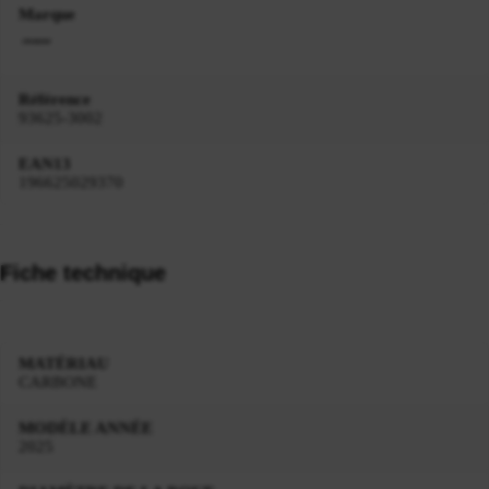
Marque
Référence
93625-3002
EAN13
196625029370
Fiche technique
MATÉRIAU
CARBONE
MODÈLE ANNÉE
2025