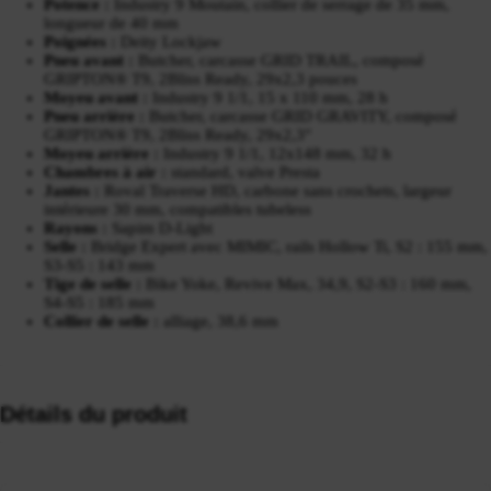
Potence :
Industry 9 Moutain, collier de serrage de 35 mm,
longueur de 40 mm
Poignées :
Deity Lockjaw
Pneu avant :
Butcher, carcasse GRID TRAIL, composé
GRIPTON® T9, 2Bliss Ready, 29x2,3 pouces
Moyeu avant :
Industry 9 1/1, 15 x 110 mm, 28 h
Pneu arrière :
Butcher, carcasse GRID GRAVITY, composé
GRIPTON® T9, 2Bliss Ready, 29x2,3"
Moyeu arrière :
Industry 9 1/1, 12x148 mm, 32 h
Chambres à air :
standard, valve Presta
Jantes :
Roval Traverse HD, carbone sans crochets, largeur
intérieure 30 mm, compatibles tubeless
Rayons :
Sapim D-Light
Selle :
Bridge Expert avec MIMIC, rails Hollow Ti, S2 : 155 mm,
S3-S5 : 143 mm
Tige de selle :
Bike Yoke, Revive Max, 34,9, S2-S3 : 160 mm,
S4-S5 : 185 mm
Collier de selle :
alliage, 38,6 mm
Détails du produit