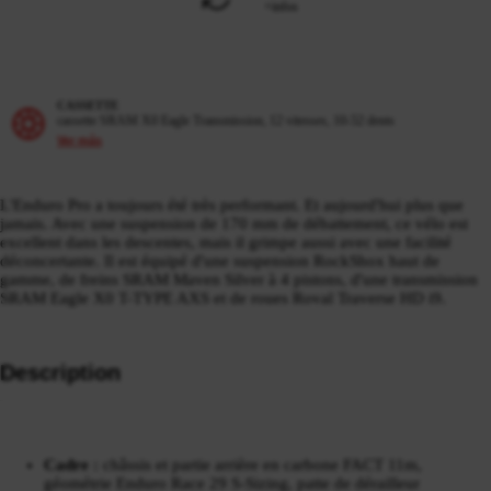
+infos
CASSETTE
cassette SRAM X0 Eagle Transmission, 12 vitesses, 10-52 dents
Ver más
L'Enduro Pro a toujours été très performant. Et aujourd'hui plus que
jamais. Avec une suspension de 170 mm de débattement, ce vélo est
excellent dans les descentes, mais il grimpe aussi avec une facilité
déconcertante. Il est équipé d'une suspension RockShox haut de
gamme, de freins SRAM Maven Silver à 4 pistons, d'une transmission
SRAM Eagle X0 T-TYPE AXS et de roues Roval Traverse HD i9.
Description
Cadre :
châssis et partie arrière en carbone FACT 11m,
géométrie Enduro Race 29 S-Sizing, patte de dérailleur