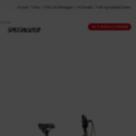
Accueil
Vélos
Vélos De Montagne
Vtt Double
Vélo Specialized Enduro Pr
-10 % DANS LE PANIER