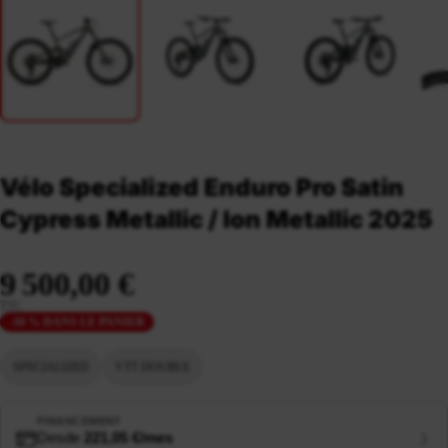
Vélo Specialized Enduro Pro Satin
Cypress Metallic / Ion Metallic 2025
9 500,00 €
TTC
-10 % DANS LE PANIER
SPECIALIZED
VTT DOUBLE
FINANCEMENT
Desde
221,05 €/mes