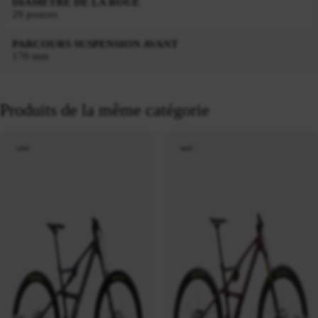
DIAMÈTRE DE LA ROUE
29 pouces
PARCOURS SUSPENSION AVANT
170 mm
Produits de la même catégorie
neuf
neuf