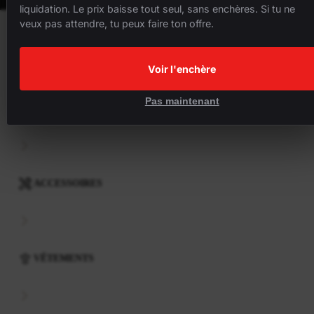
liquidation. Le prix baisse tout seul, sans enchères. Si tu ne
veux pas attendre, tu peux faire ton offre.
VÉLOS
Voir l'enchère
Pas maintenant
COMPOSANTS
ACCESSOIRES
VÊTEMENTS