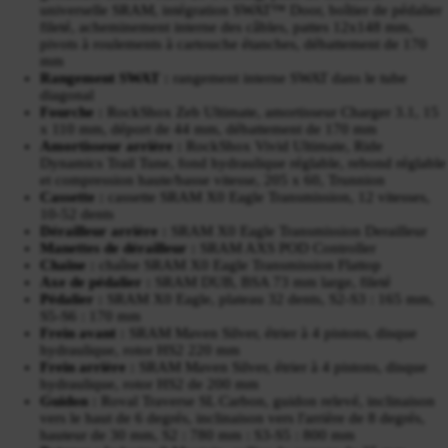
universelle SRAM, intégration SWAT™ Door, boîtier de pédalier
fileté, acheminement interne des câbles, pattes 12x148 mm,
pivots à roulements à cartouche étanches, débattement de 170
mm
Rangement SWAT :
rangement interne SWAT dans le tube
diagonal
Fourche :
RockShox Zeb Ultimate, amortisseur Charger 3.1, 15
x 110 mm, déport de 44 mm, débattement de 170 mm
Amortisseur arrière :
RockShox Vivid Ultimate, Ride
Dynamics Trail Tune, fond hydraulique réglable, rebond réglable
et compression haute/basse vitesse, 205 x 60, Trunnion
Cassette :
cassette SRAM X0 Eagle Transmission, 12 vitesses,
10-52 dents
Dérailleur arrière :
SRAM X0 Eagle Transmission Derailleur
Manettes de dérailleur :
SRAM AXS POD Controller
Chaîne :
chaîne SRAM X0 Eagle Transmission Flattop
Axe de pédalier :
SRAM DUB, BSA 73 mm large, fileté
Pédalier :
SRAM X0 Eagle, plateau 32 dents, S2-S3 : 165 mm,
S5-S6 : 170 mm
Frein avant :
SRAM Maven Silver, étrier à 4 pistons, disque
hydraulique, rotor HS2 220 mm
Frein arrière :
SRAM Maven Silver, étrier à 4 pistons, disque
hydraulique, rotor HS2 de 200 mm
Guidon :
Roval Traverse SL Carbon, guidon relevé, inclinaison
vers le haut de 6 degrés, inclinaison vers l'arrière de 8 degrés,
hauteur de 30 mm, S2 : 780 mm : S3-S5 : 800 mm