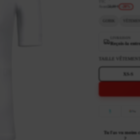
TTC
Avant
50,00 €
-20%
GOBIK
VÊTEMEN
LIVRAISON
Reçois-la entr
TAILLE VÊTEMEN
XS-S
Tu l'as vu moins 
?