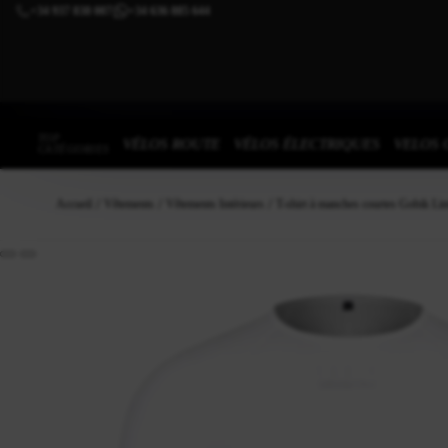
+34 937 838 007
+34 636 885 644
|
TOP
VÉLOS ROUTE
VÉLOS ÉLECTRIQUES
VELOS 
CATÉGORIES
Accueil
Vêtements
Vêtements Intérieurs
T-shirt à manches courtes Gobik L