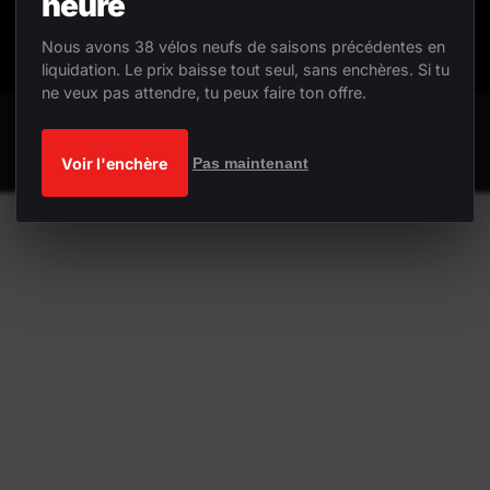
heure
Nous avons 38 vélos neufs de saisons précédentes en
liquidation. Le prix baisse tout seul, sans enchères. Si tu
ne veux pas attendre, tu peux faire ton offre.
Voir l'enchère
Pas maintenant