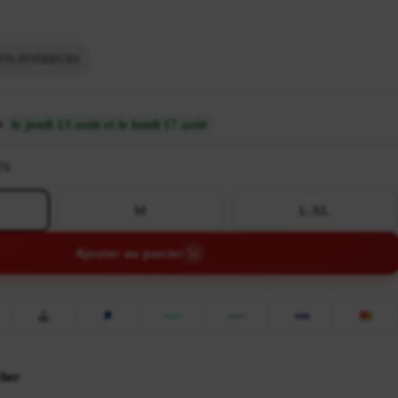
TS INTÉRIEURS
e
le jeudi 13 août et le lundi 17 août
TS
M
L-XL
Ajouter au panier
cher