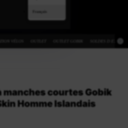
Français
TION VÉLOS
OUTLET
OUTLET GOBIK
SOLDES D ETE
 à manches courtes Gobik
Skin Homme Islandais