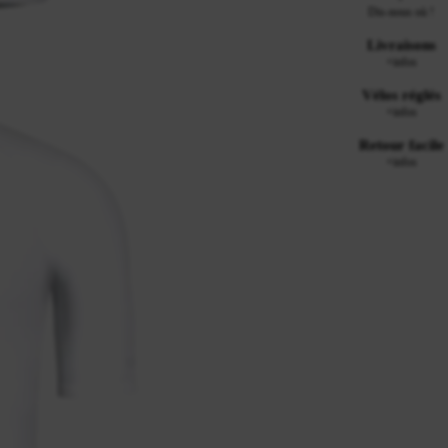
Dis-nous où !
Livraisons
+infos
Vélos réglés
+infos
Retour facile
+infos