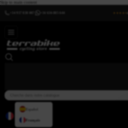
Skip to main content
+34 937 838 007
+34 636 885 644
|
★★★★⯨
Español
Français