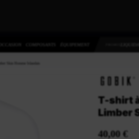
OCCASION
COMPOSANTS
ÉQUIPEMENT
LIQUIDA
PROMOS
imber Skin Homme Islandais
T-shirt
Limber 
40,00 €