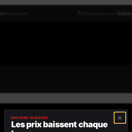
4,8/5
Avis positifs
Retour gratuit sous
45 jours
×
ENCHÈRE INVERSÉE
Les prix baissent chaque