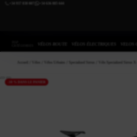
+34 937 838 007
+34 636 885 644
|
TOP
VÉLOS ROUTE
VÉLOS ÉLECTRIQUES
VELOS 
CATÉGORIES
Accueil
Vélos
Vélos Urbains
Specialized Sirrus
Vélo Specialized Sirrus X 
-10 % DANS LE PANIER