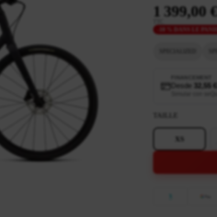
1 399,00 
TTC
-10 % DANS LE PANI
SPECIALIZED
SP
FINANCEMENT
Desde
32,55 
Simular con seQ
TAILLE
XS