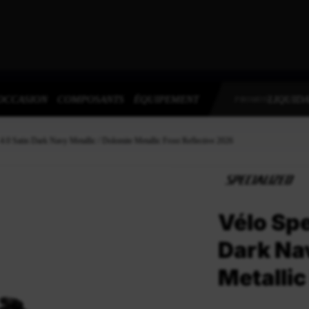
OCCASION
COMPOSANTS
ÉQUIPEMENT
LIQUIDA
PROMOS
4.0 Satin Dark Navy Metallic / Dolomite Metallic Frost Reflective 2026
Vélo Spe
Dark Nav
Metallic