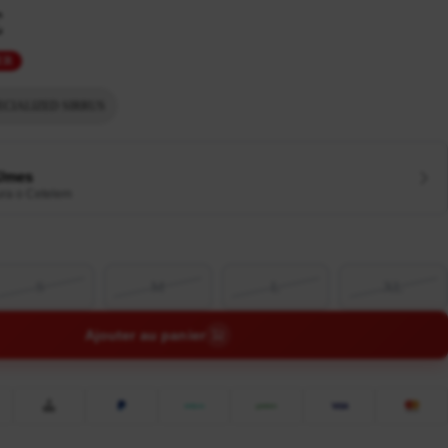
€
ER
ECIALIZED SIRRUS
€/mes
ura o Cetelem
S
M
L
XL
Ajouter au panier