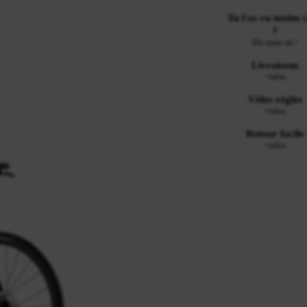
Tu l'as vu moins 
?
Dis-nous où !
Livraisons
+infos
Vélos réglés
+infos
Retour facile
+infos