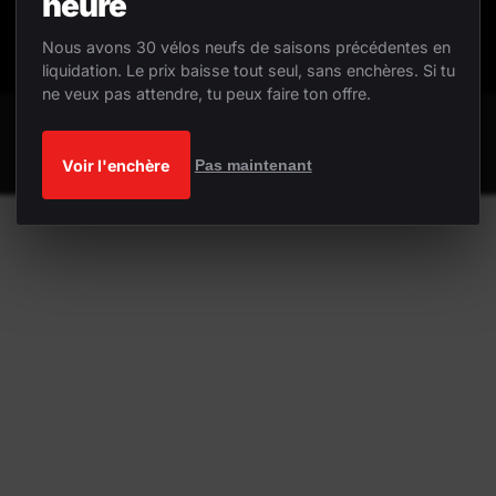
heure
Nous avons 30 vélos neufs de saisons précédentes en
liquidation. Le prix baisse tout seul, sans enchères. Si tu
ne veux pas attendre, tu peux faire ton offre.
Voir l'enchère
Pas maintenant