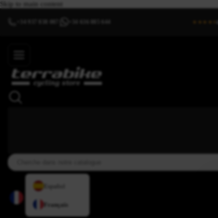
Skip to main content
+34 937 838 007
+34 636 885 644
|
★★★★⯨
Español
Français