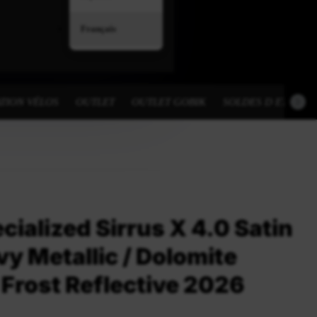
Français
TION VÉLOS
OUTLET
OUTLET GOBIK
SOLDES D ETE
cialized Sirrus X 4.0 Satin
y Metallic / Dolomite
 Frost Reflective 2026