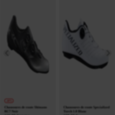
-40%
Chaussures de route Shimano
Chaussures de route Specialized
RC7 Noir
Torch 1.0 Blanc