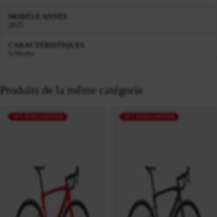
MODÈLE ANNÉE
2025
CARACTÉRISTIQUES
S-Works
Produits de la même catégorie
-10 % DANS LE PANIER
-10 % DANS LE PANIER