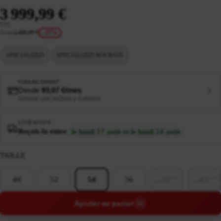
3 999,99 €
TTC
Avant
5 499,99 €
-27%
SPECIALIZED
SPECIALIZED ROUBAIX
FINANCEMENT
Desde
93,07 €/mes
Simular con seQura o Cetelem
LIVRAISON
Reçois-la entre
le lundi 17 août et le lundi 24 août
TAILLE
49
52
54
56
58
61
Ajouter au panier