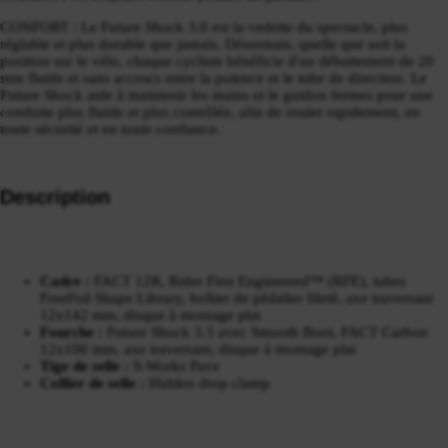
CONFORT : Le Future Shock 3.0 est la vedette du spectacle, plus
réglable et plus durable que jamais. Désormais, quelle que soit la
position sur le vélo, chaque cycliste bénéficie d'un débattement de 20
mm fluide et sans accrocs entre la potence et le tube de direction. Le
Future Shock aide à maintenir les mains et le guidon fermes pour une
conduite plus fluide et plus contrôlée, afin de rouler rapidement, en
toute sécurité et en toute confiance.
Description
Cadre :
FACT 12R, Rider First Engineered™ (RFE), tubes
FreeFoil Shape Library, boîtier de pédalier fileté, axe traversant
12x142 mm, disque à montage plat
Fourche :
Future Shock 3.3 avec Smooth Boot, FACT Carbon
12x100 mm, axe traversant, disque à montage plat
Tige de selle :
S-Works Pave
Collier de selle :
Hidden drop clamp