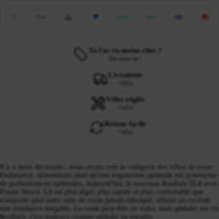
Tu l'as vu moins cher ?
Dis-nous où !
Livraisons
+infos
Vélos réglés
+infos
Retour facile
+infos
Il y a deux décennies, nous avons créé la catégorie des vélos de route
Endurance, démontrant ainsi qu'une ergonomie optimale est synonyme
de performances optimales. Aujourd'hui, le nouveau Roubaix SL8 avec
Future Shock 3.0 est plus léger, plus rapide et plus confortable que
n'importe quel autre vélo de route jamais fabriqué, offrant au cycliste
une confiance inégalée. La route peut être un enfer, mais pédaler sur un
Roubaix, c'est toujours comme pédaler au paradis.