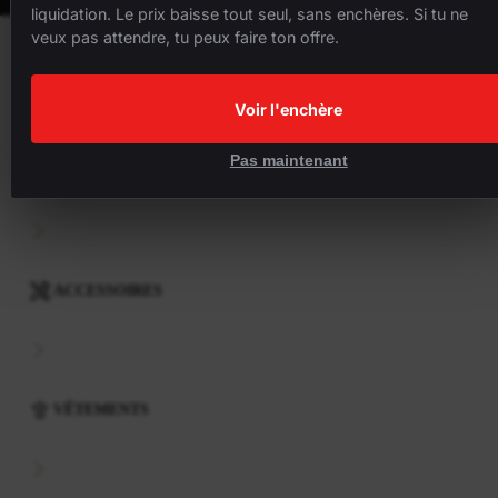
liquidation. Le prix baisse tout seul, sans enchères. Si tu ne
veux pas attendre, tu peux faire ton offre.
VÉLOS
Voir l'enchère
Pas maintenant
COMPOSANTS
ACCESSOIRES
VÊTEMENTS