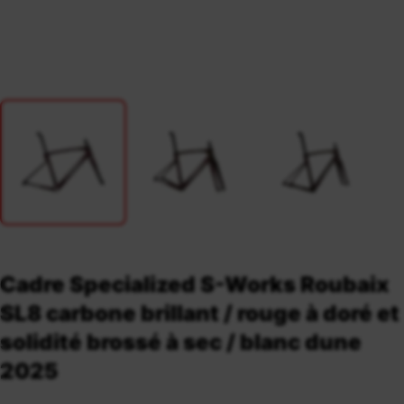
Cadre Specialized S-Works Roubaix
SL8 carbone brillant / rouge à doré et
solidité brossé à sec / blanc dune
2025