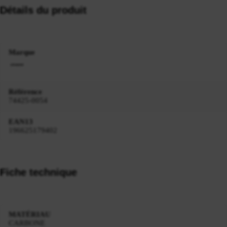
Détails du produit
Marque
Référence
74425-0054
EAN13
196625179402
Fiche technique
MATÉRIAU
CARBONE