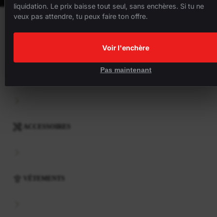
liquidation. Le prix baisse tout seul, sans enchères. Si tu ne
veux pas attendre, tu peux faire ton offre.
VÉLOS
Voir l'enchère
Pas maintenant
COMPOSANTS
ACCESSOIRES
VÊTEMENTS