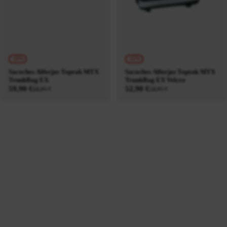
-14%
-12%
Sacoches Alforjas Topeak MTX
Sacoches Alforjas Topeak MTX
TrunkBag EX
TrunkBag EX Velcro
59,90 €
52,90 €
69,95 €
59,95 €