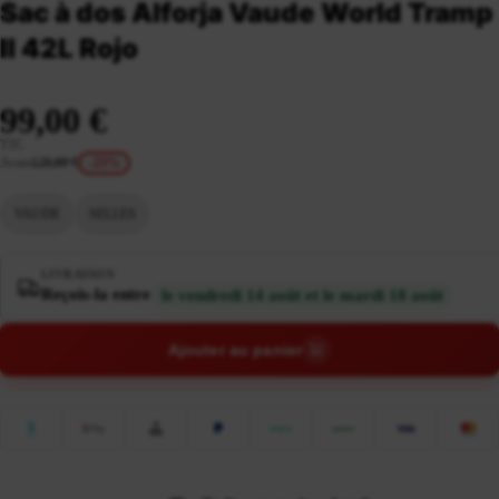
Sac à dos Alforja Vaude World Tramp
II 42L Rojo
99,00 €
TTC
Avant
129,00 €
-23%
VAUDE
SELLES
LIVRAISON
Reçois-la entre
le vendredi 14 août et le mardi 18 août
Ajouter au panier