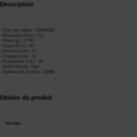
Description
- Type de valises : ARRIÈRE
- Résistant à l'eau : Oui
- Poids (g) : 1700
- Capacité (L) : 42
- Hauteur (cm) : 37
- Largeur (cm) : 32
- Profondeur (cm) : 16
- Réfléchissant : Oui
- Système de fixation : QMR
Détails du produit
Marque