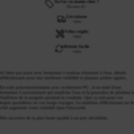
Tu l'as vu moins cher ?
Dis-nous où !
Livraisons
+infos
Vélos réglés
+infos
Retour facile
+infos
42
litres par
paire
avec fermeture à
rouleau
résistante à l'eau,
détails
réfléchissants pour
une meilleure visibilité et
plaques arrière
rigides.
En toile
polyester
résistante
avec revêtement PU
, il est doté d'une
fermeture à enroulement
qui
empêche
l'eau
et la poussière
de pénétrer
à
l'intérieur de la poignée
pendant la conduite
.
Que ce soit pour vos
trajets
quotidiens
ou
vos
longs voyages.
Le matériau réfléchissant
sur le
côté
augmente votre
visibilité dans l'obscurité
.
Des sacoches
de la plus haute qualité
à un prix abordable
.