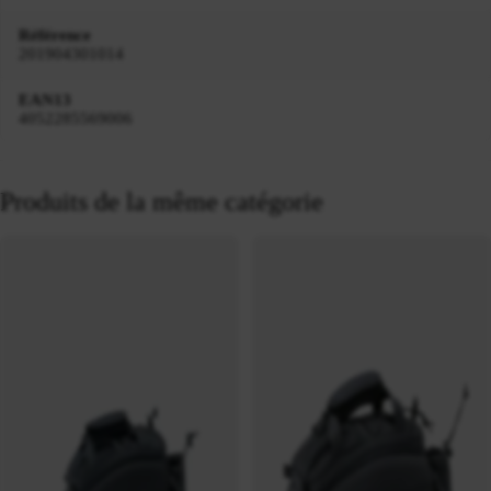
Référence
201904301014
EAN13
4052285569006
Produits de la même catégorie