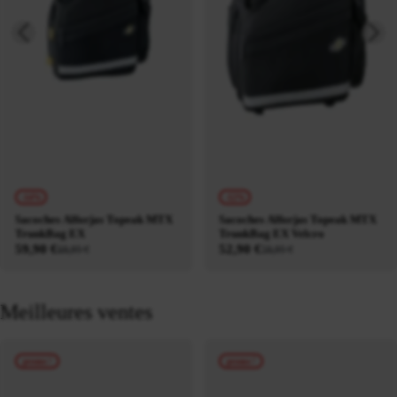
-14%
-12%
Sacoches Alforjas Topeak MTX
Sacoches Alforjas Topeak MTX
TrunkBag EX
TrunkBag EX Velcro
59,90 €
52,90 €
69,95 €
59,95 €
Meilleures ventes
promo !
promo !