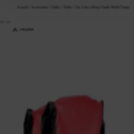
Accueil
Accessoires
Selles
Selles
Sac à dos Alforja Vaude World Tramp II