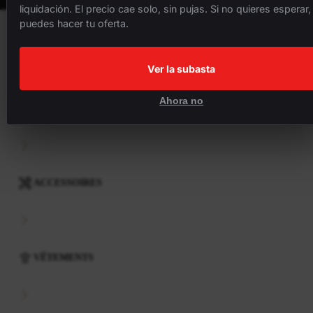
liquidación. El precio cae solo, sin pujas. Si no quieres esperar,
puedes hacer tu oferta.
VÉLOS
Ver la subasta
Ahora no
COMPOSANTS
ACCESSOIRES
VÊTEMENTS