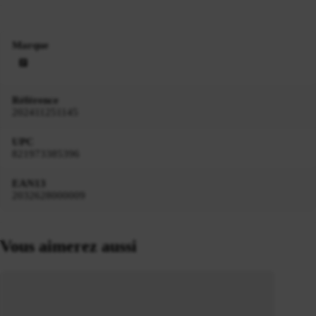
Marque
Référence
202411251145
UPC
821973385396
EAN13
2032628000009
Vous aimerez aussi