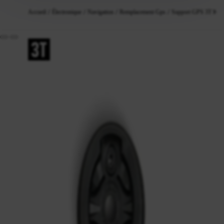
Accueil
Électronique
Navigation
Remplacement Gps
Support GPS 3T K-Ed