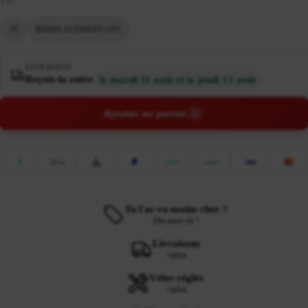
TTC
3T
REMPLACEMENT GPS
LIVRAISON
Reçois-la entre
le mardi 11 août et le jeudi 13 août
Ajouter au panier
Tu l'as vu moins cher ?
Dis-nous où !
Livraisons
+infos
Vélos réglés
+infos