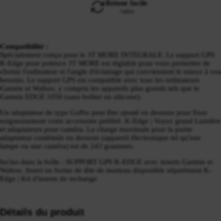
Retour facile
+infos
Compatibilité :
Spécialement conçu pour le 3T MORE INTEGRALE. Le support GPS
K-Edge pour potence 3T MORE est réglable pour vous permettre de
choisir l'ordinateur et l'angle d'éclairage qui conviennent le mieux à vos
besoins. Le support GPS est compatible avec tous les ordinateurs
Garmin et Wahoo, y compris les appareils plus grands tels que le
Garmin EDGE 1050 (sans boîtier en silicone).
Un adaptateur de type GoPro peut être ajouté en dessous pour fixer
soigneusement votre accessoire préféré. K-Edge | Voyez grand Lumière
et adaptateurs pour caméra. La charge maximale pour la partie
adaptateur combinée en dessous (appareil électronique tel qu'une
lampe ou une caméra) est de 243 grammes.
Inclus dans la boîte : SUPPORT GPS K-EDGE avec inserts Garmin et
Wahoo. Insert en forme de tête de marteau disponible séparément K-
Edge | Kit d'inserts de rechange
Détails du produit