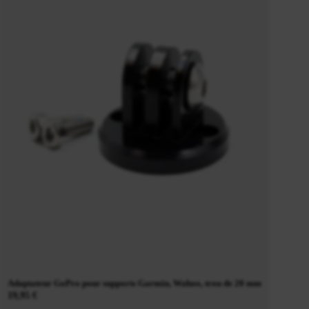
Adaptateur GoPro pour supports Garmin, Wahoo, trou de 20 mm
19,95 €