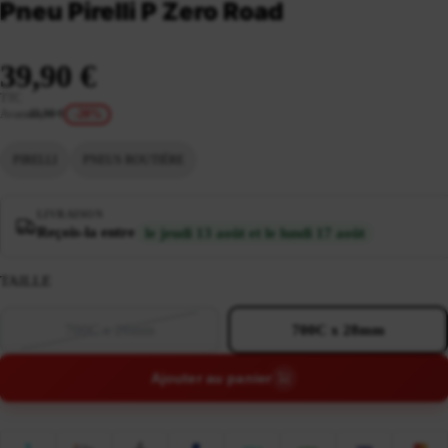
Pneu Pirelli P Zero Road
39,90 €
TTC
Avant
49,90 €
-20%
PIRELLI
PNEUS ROUTIÈRE
LIVRAISON
Reçois-la entre
le jeudi 13 août et le lundi 17 août
TAILLE
700C x 26mm
700C x 28mm
Ajouter au panier