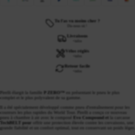
Tu l'as vu moins cher ?
Dis-nous où !
Livraisons
+infos
Vélos réglés
+infos
Retour facile
+infos
Pirelli élargit la famille
P ZERO™
en présentant le pneu le plus
complet et le plus polyvalent de sa gamme.
Il a été spécialement développé comme pneu d'entraînement pour les
coureurs les plus rapides du World Tour. Pirelli a conçu ce nouveau
pneu à chambre à air avec le composé
Evo Compound et
la carcasse
TechBELT pour
offrir une protection élevée contre les crevaisons, une
grande fiabilité et un confort optimal, tout en conservant un poids léger.