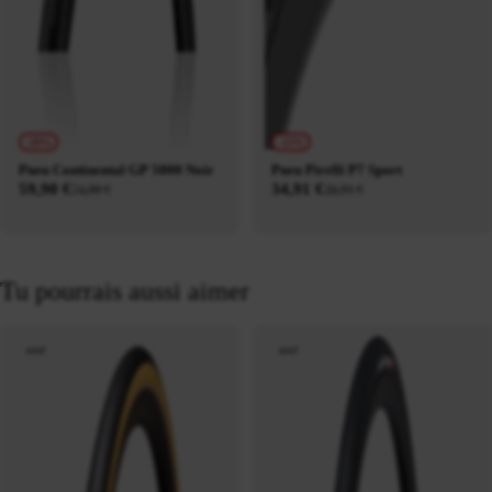
-20%
-13%
Pneu Continental GP 5000 Noir
Pneu Pirelli P7 Sport
59,90 €
34,91 €
74,90 €
39,91 €
Tu pourrais aussi aimer
neuf
neuf