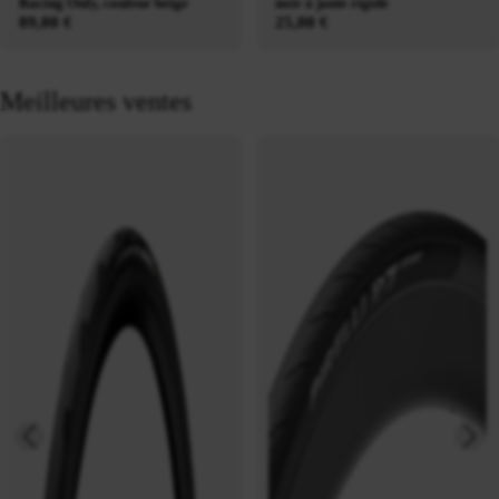
Racing Only, couleur beige
noir à jante rigide
89,00 €
25,00 €
Meilleures ventes