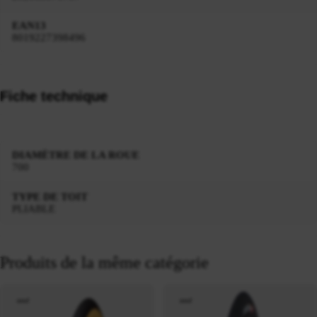
EAN13
8019227398496
Fiche technique
DIAMÈTRE DE LA ROUE
700
TYPE DE TOIT
PLIABLE
Produits de la même catégorie
neuf
neuf