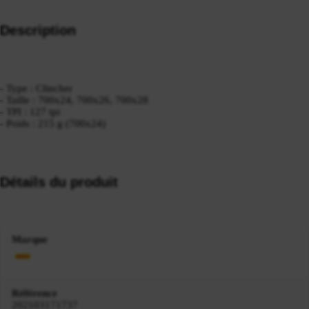
Description
- Type : Clincher
- Taille : 700x24, 700x26, 700x28
- TPI : 127 tpi
- Poids : 215 g (700x24)
Détails du produit
Marque
Référence
202103171737