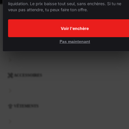
liquidation. Le prix baisse tout seul, sans enchères. Si tu ne
veux pas attendre, tu peux faire ton offre.
VÉLOS
Voir l'enchère
Pas maintenant
COMPOSANTS
ACCESSOIRES
VÊTEMENTS