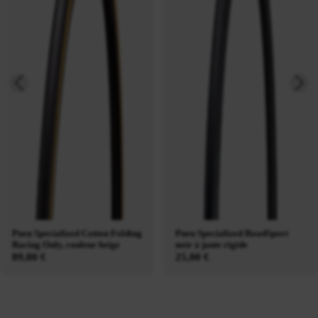
Pneu Specialized Cotton Folding
Pneu Specialized RoadSport
Racing Only, couleur beige
noir à jante rigide
89,00 €
25,00 €