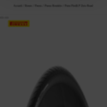
Accueil
Roues
Pneus
Pneus Routière
Pneu Pirelli P Zero Road