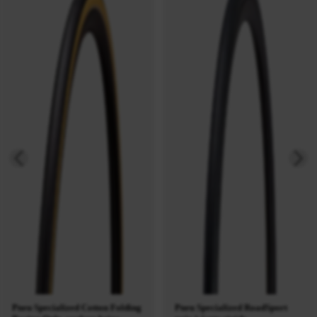
Pneu Specialized Cotton Folding
Pneu Specialized RoadSport