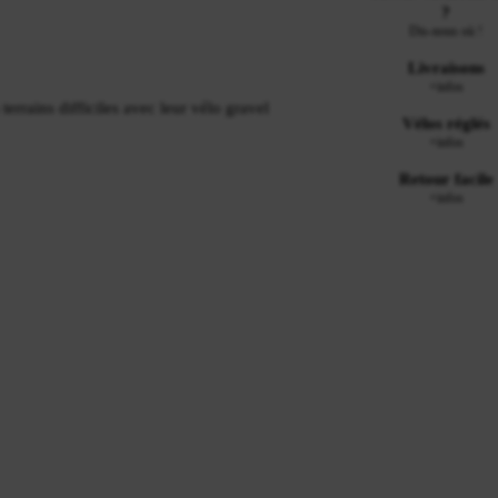
?
Dis-nous où !
Livraisons
+infos
terrains difficiles avec leur vélo gravel
Vélos réglés
+infos
Retour facile
+infos