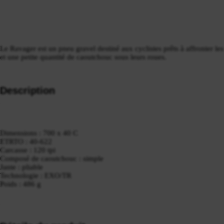
Le Ravager est un pneu gravel destiné aux cyclistes prêts à affronter les 
et une petite quantité de caoutchouc sous leurs roues.
Description
Dimensions : 700 x 40 C
ETRTO : 40-622
Carcasse : 120 tpi
Composé de caoutchouc : simple
Jante : pliable
Technologie : EXO/TR
Poids : 486 g