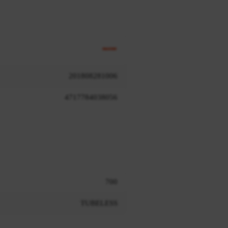
201808281006
4717784038056
700
TUBELESS