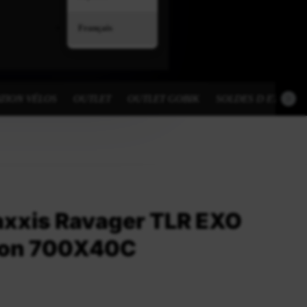
Français
TION VÉLOS
OUTLET
OUTLET GOBIK
SOLDES D ETE
xxis Ravager TLR EXO
ion 700X40C