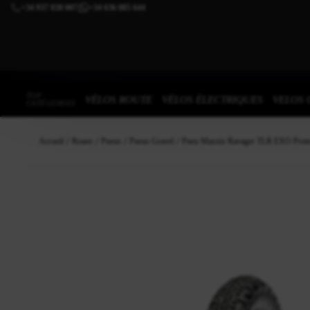
+34 937 838 007
+34 636 885 644
|
TOP
VÉLOS ROUTE
VÉLOS ÉLECTRIQUES
VELOS 
CATÉGORIES
Accueil
Roues
Pneus
Pneus Gravel
Pneu Maxxis Ravager TLR EXO Prot