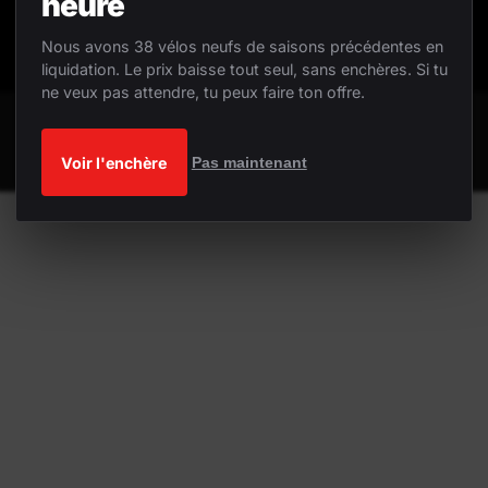
heure
Nous avons 38 vélos neufs de saisons précédentes en
liquidation. Le prix baisse tout seul, sans enchères. Si tu
ne veux pas attendre, tu peux faire ton offre.
Voir l'enchère
Pas maintenant