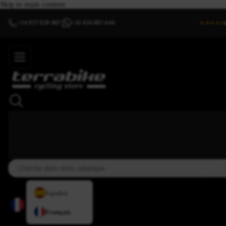
Skip to main content
+34 937 838 007
+34 636 885 644
|
★★★★⯨
Español
Français