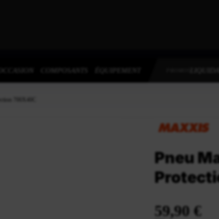
OCCASION
COMPOSANTS
ÉQUIPEMENT
LIQUIDA
PROMOS
ection 700X40C
Pneu Ma
Protect
59,90 €