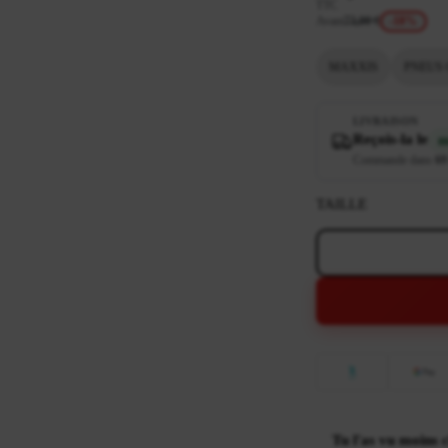
TTC
Avant
73,00 €
-18%
MAXXIS
PNEUS
LIVRAISON
Reçois-la le
m
Commande dans
69
TAILLE
Tu l'as vu moins 