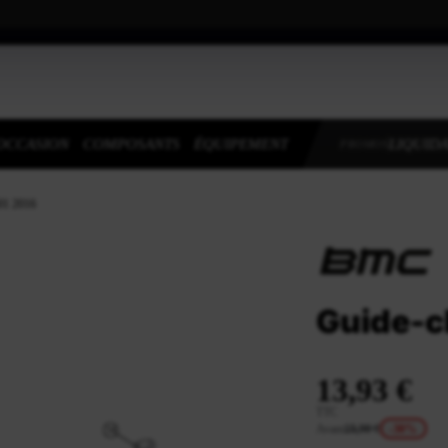
OCCASION
COMPOSANTS
ÉQUIPEMENT
LIQUIDA
PROMOS
01 2016
Guide-c
13,93 €
TTC
Avant
19,90 €
-30%