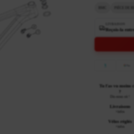
BMC
PIÈCE DE 
LIVRAISON
Reçois-la entr
Tu l'as vu moins 
?
Dis-nous où !
Livraisons
+infos
Vélos réglés
+infos