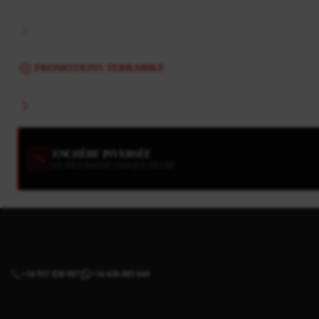
PROMOTIONS TERRABIKE
ENCHÈRE INVERSÉE
LE PRIX BAISSE CHAQUE HEURE
+34 937 838 007
+34 636 885 644
|