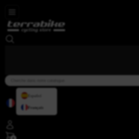
Skip to main content
+34 937 838 007
+34 636 885 644
|
★★★★⯨
Español
Français
0