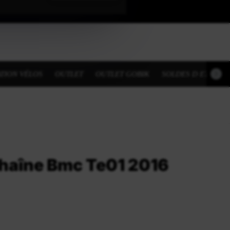
TION VÉLOS
OUTLET
OUTLET GOBIK
SOLDES D ETE
haîne Bmc Te01 2016