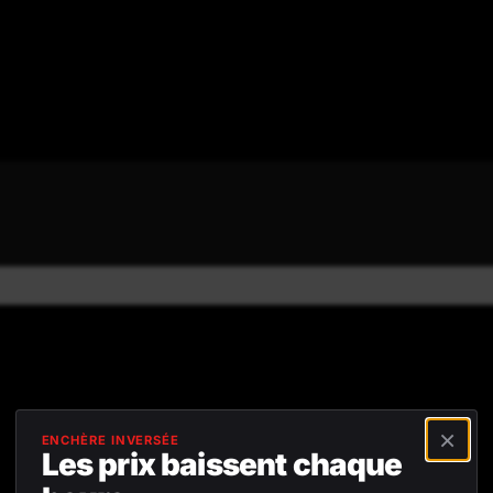
4,8/5
Avis positifs
Retour gratuit sous
45 jours
×
ENCHÈRE INVERSÉE
Les prix baissent chaque