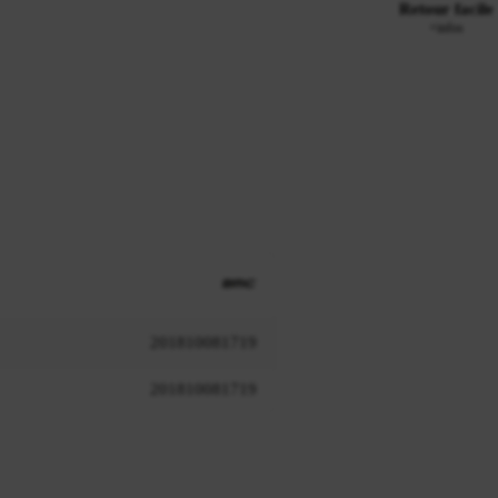
Retour facile
+infos
201810081719
201810081719