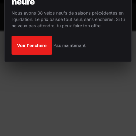
heure
Nous avons 38 vélos neufs de saisons précédentes en
liquidation. Le prix baisse tout seul, sans enchères. Si tu
ne veux pas attendre, tu peux faire ton offre.
Voir l'enchère
Pas maintenant