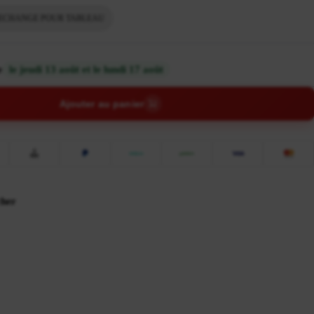
RECHANGE POUR TABLEAU
e
le jeudi 13 août et le lundi 17 août
Ajouter au panier
cher