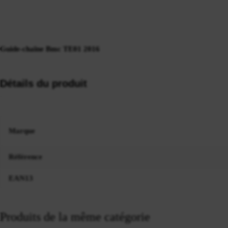
Guide-chaîne Bmc TE01 2016
Détails du produit
Marque
Référence
EAN13
Produits de la même catégorie