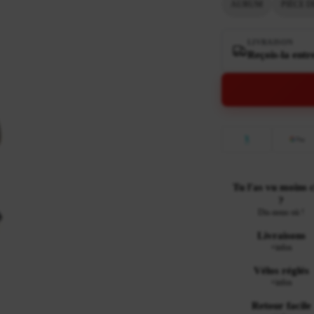
AURUM
PIÈCE 
LIVRAISON
Reçois-la entr
Tu l'as vu moins 
?
Dis-nous où !
Livraisons
+infos
Vélos réglés
+infos
Retour facile