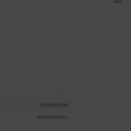
+infos
202306261926
9505359247621