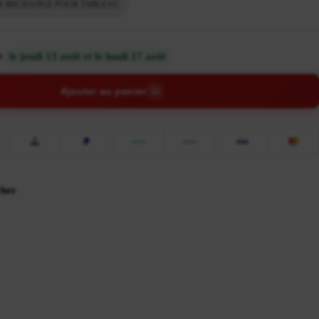
DE RECHANGE POUR TABLEAU
e
le jeudi 13 août et le lundi 17 août
Ajouter au panier
cher