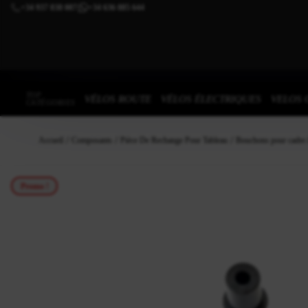
+34 937 838 007
+34 636 885 644
|
TOP
VÉLOS ROUTE
VÉLOS ÉLECTRIQUES
VELOS 
CATÉGORIES
Accueil
Composants
Pièce De Rechange Pour Tableau
Bouchons pour cadre
Promo !