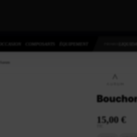
OCCASION
COMPOSANTS
ÉQUIPEMENT
LIQUIDA
PROMOS
 Aurum
Bouchon
15,00 €
TTC