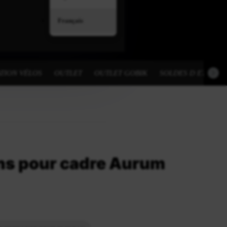
Français
TION VÉLOS
OUTLET
OUTLET GOBIK
SOLDES D ETE
s pour cadre Aurum