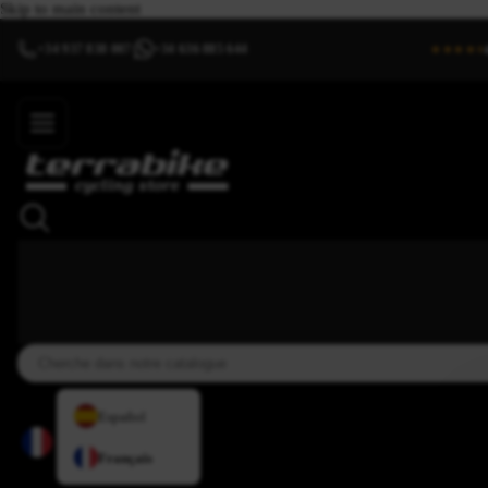
Skip to main content
+34 937 838 007
+34 636 885 644
|
★★★★⯨
Español
Français