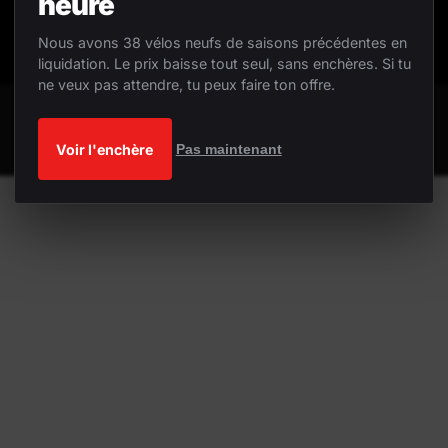
heure
Nous avons 38 vélos neufs de saisons précédentes en
liquidation. Le prix baisse tout seul, sans enchères. Si tu
ne veux pas attendre, tu peux faire ton offre.
Voir l'enchère
Pas maintenant