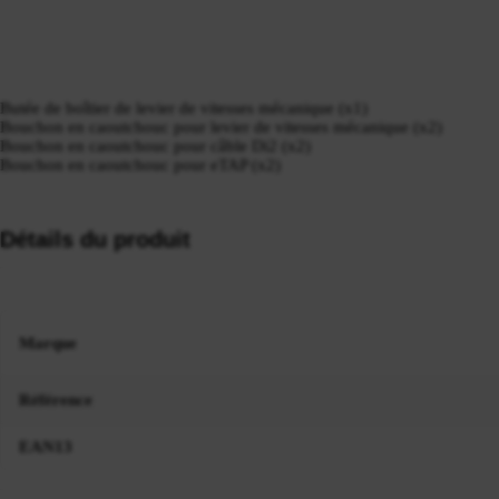
Butée de boîtier de levier de vitesses mécanique (x1)
Bouchon en caoutchouc pour levier de vitesses mécanique (x2)
Bouchon en caoutchouc pour câble Di2 (x2)
Bouchon en caoutchouc pour eTAP (x2)
Détails du produit
Marque
Référence
EAN13