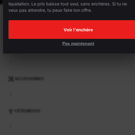
liquidation. Le prix baisse tout seul, sans enchères. Si tu ne
veux pas attendre, tu peux faire ton offre.
VÉLOS
Voir l'enchère
Pas maintenant
COMPOSANTS
ACCESSOIRES
VÊTEMENTS