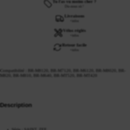
Tu l'as vu moins cher ?
Dis-nous où !
Livraisons
+infos
Vélos réglés
+infos
Retour facile
+infos
Compatibilité : BR-M8120, BR-M7120, BR-M6120, BR-M8020, BR-
M820, BR-M810, BR-M640, BR-MT520, BR-MT420
Description
Série : SAINT, ZEE