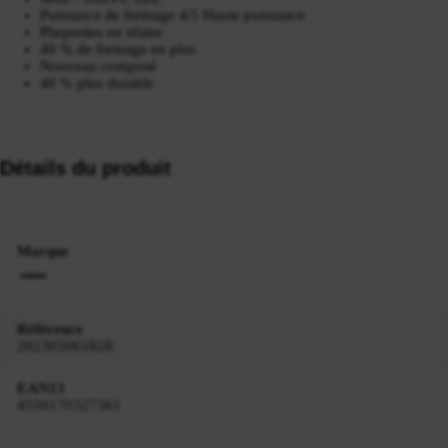
Puissance de freinage 4/5 Haute puissance
Plaquettes en résine
40 % de freinage en plus
Nouveau composé
40 % plus durable
Détails du produit
Marque
Référence
202305061828
EAN13
4550170327361