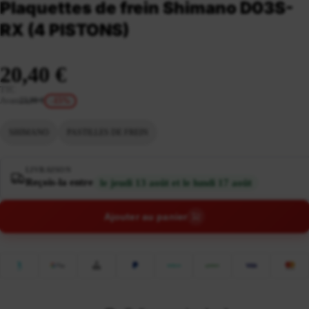
Plaquettes de frein Shimano D03S-
RX (4 PISTONS)
20,40 €
TTC
Avant
23,99 €
-15%
SHIMANO
PASTILLES DE FREIN
LIVRAISON
Reçois-la entre
le jeudi 13 août et le lundi 17 août
Ajouter au panier