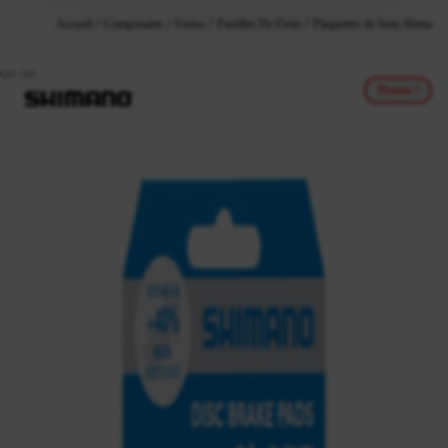
Accueil
Composants
Freins
Pastilles De Frein
Plaquettes de frein Shim
Promo !