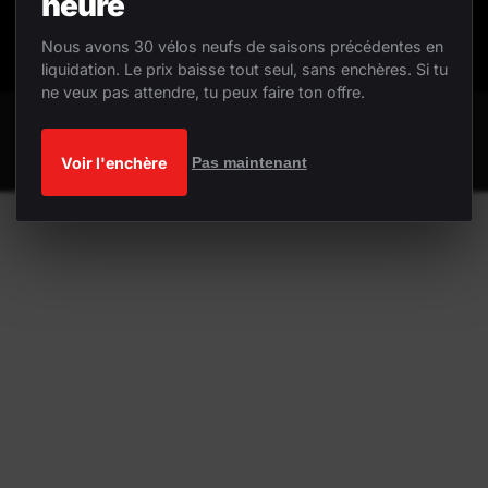
heure
Nous avons 30 vélos neufs de saisons précédentes en
liquidation. Le prix baisse tout seul, sans enchères. Si tu
ne veux pas attendre, tu peux faire ton offre.
Voir l'enchère
Pas maintenant