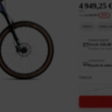
4 949,25 
TTC
Avant
6 599,00 €
-25%
ORBEA
ORBEA R
FINANCEMENT
Desde
115,16
Simular con seQ
LIVRAISON
Reçois-la entr
TAILLE
S