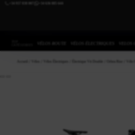
+34 937 838 007
+34 636 885 644
|
TOP
VÉLOS ROUTE
VÉLOS ÉLECTRIQUES
VELOS 
CATÉGORIES
Accueil
Vélos
Vélos Électriques
Électrique Vtt Double
Orbea Rise
Vélo 