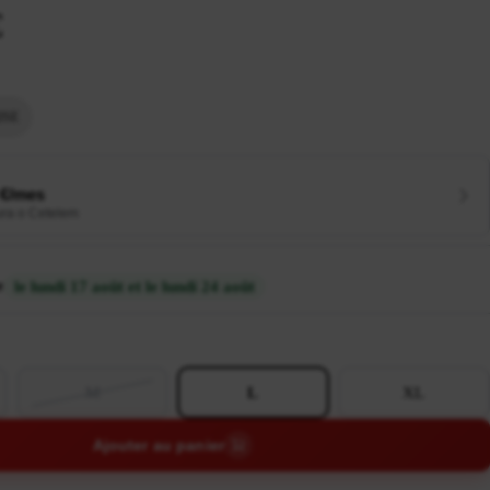
€
ISE
 €/mes
ura o Cetelem
e
le lundi 17 août et le lundi 24 août
M
L
XL
Ajouter au panier