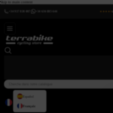
Skip to main content
+34 937 838 007
+34 636 885 644
|
★★★★⯨
Español
Français