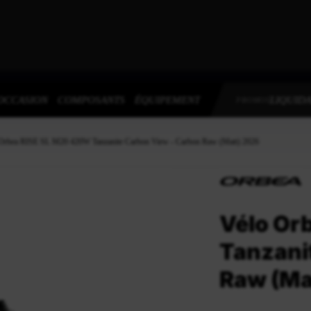
OCCASION
COMPOSANTS
ÉQUIPEMENT
LIQUIDA
PROMOS
Orbea RISE SL M20 420W Tanzanite Carbon View - Carbon Raw (Matt) 2026
Vélo Or
Tanzani
Raw (Ma