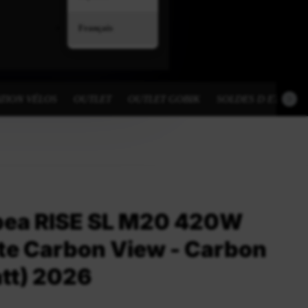
Français
TION VÉLOS
OUTLET
OUTLET GOBIK
SOLDES D ETE
bea RISE SL M20 420W
te Carbon View - Carbon
tt) 2026