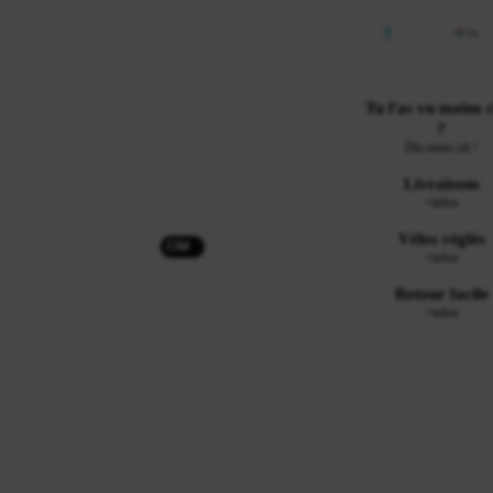
Tu l'as vu moins 
?
Dis-nous où !
Livraisons
+infos
Vélos réglés
+infos
Retour facile
+infos