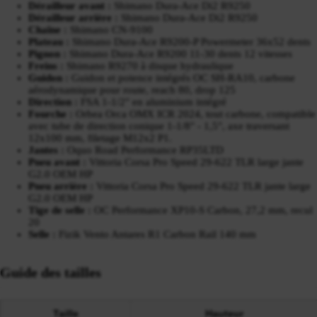
Dérailleur avant :
Shimano Dura-Ace Di2 R9250
Dérailleur arrière :
Shimano Dura-Ace Di2 R9250
Chaîne :
Shimano CN-9100
Plateau :
Shimano Dura-Ace R9200-P Powermeter 36x52 dents
Pignon :
Shimano Dura-Ace R9200 11-30 dents 12 vitesses
Freins :
Shimano R9270 à disque hydraulique
Guidon :
Guidon et potence intégrés OC SH-RA10, carbone
aérodynamique pour route, reach 80, drop 125
Direction :
FSA 1-1/2" en aluminium intégré
Fourche :
Orbea Orca OMX ICR 2024, tout carbone, compatible
avec tube de direction conique 1-1/8" - 1,5", axe traversant
12x100 mm, filetage M12x2 P1.
Jantes :
Oquo Road Performance RP35LTD
Pneu avant :
Vittoria Corsa Pro Speed 29-622 TLR large jante
G2.0 OEM HP
Pneu arrière :
Vittoria Corsa Pro Speed 29-622 TLR jante large
G2.0 OEM HP
Tige de selle :
OC Performance XP10-S Carbon, 27,2 mm, recul
20
Selle :
Fizik Vento Antares R1 Carbon Rail 140 mm
Guide des tailles
Taille
Hauteur