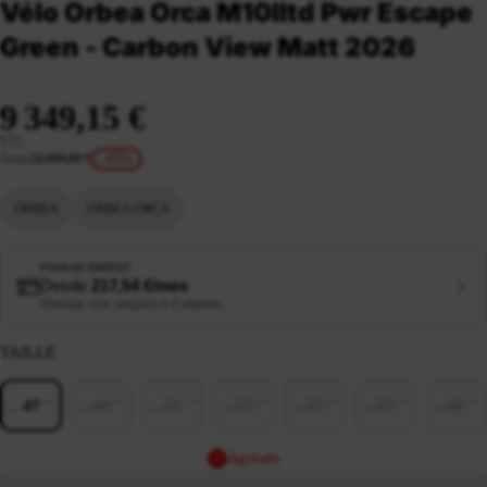
Vélo Orbea Orca M10Iltd Pwr Escape
Green - Carbon View Matt 2026
9 349,15 €
TTC
Avant
10 999,00 €
-15%
ORBEA
ORBEA ORCA
FINANCEMENT
Desde
217,54 €/mes
Simular con seQura o Cetelem
TAILLE
47
49
51
53
55
57
60
Agotado