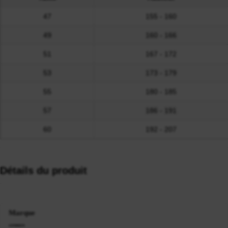
47
155 - 160
49
160 - 166
51
167 - 172
53
173 - 179
55
180 - 185
57
186 - 191
60
192 - 207
Détails du produit
Marque