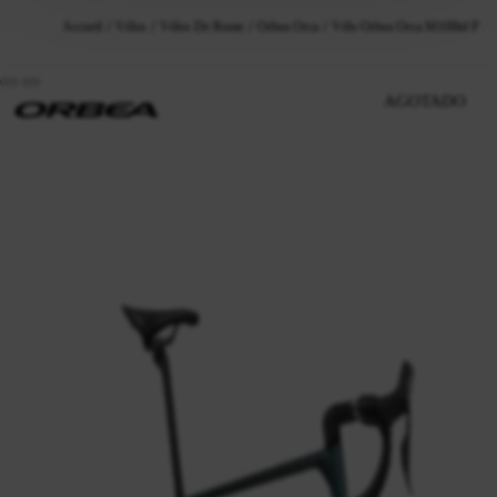
Accueil
Vélos
Vélos De Route
Orbea Orca
Vélo Orbea Orca M10Iltd Pwr 
AGOTADO