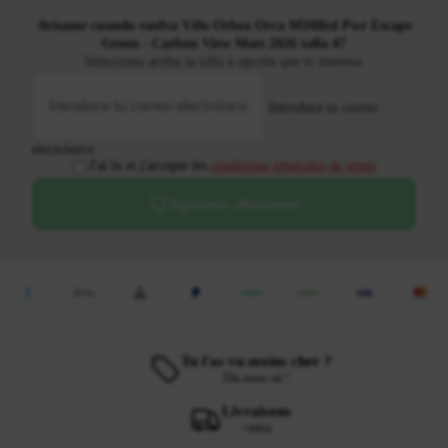
Avísame cuando vuelva Vélo Orbea Orca M10Iltd Pwr Escape
Green - Carbon View Matt 2026 talla 47
Selecciona arriba la talla u opción que te interesa.
Introduce tu correo
electrónico
J'ai lu et j'accepte les
conditions générales de vente
.
Agotado ¡Avísame!
Tu l'as vu moins cher ?
Dis-nous où !
Livraisons
+infos