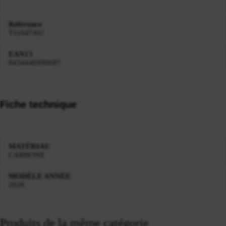
Référence
T11647AU
EAN13
8434446990687
Fiche technique
MATÉRIAU
CARBONE
MODÈLE ANNÉE
2026
Produits de la même catégorie