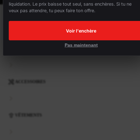
liquidation. Le prix baisse tout seul, sans enchères. Si tu ne
veux pas attendre, tu peux faire ton offre.
VÉLOS
Voir l'enchère
Pas maintenant
COMPOSANTS
ACCESSOIRES
VÊTEMENTS