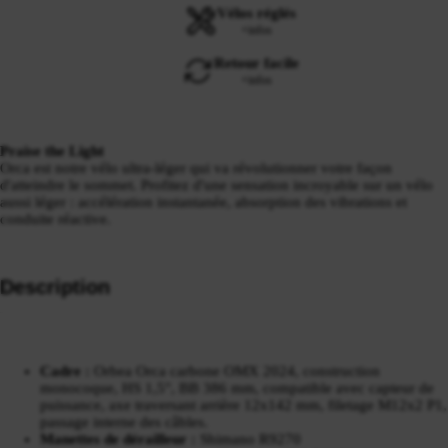
Vélos réglés
+infos
Retour facile
+infos
Praise the Light
Orca est notre vélo ultra-léger qui va révolutionner votre façon
d'atteindre le sommet. Profitez d'une sensation incroyable sur un vélo
aussi léger : accélération instantanée, absorption des vibrations et
conduite réactive.
Description
Cadre :
Orbea Orca carbone OMX 2024, construction
monocoque, HS 1,5", BB 386 mm, compatible avec capteur de
puissance, axe traversant arrière 12x142 mm, filetage M12x2 P1,
passage interne des câbles.
Manettes de dérailleur :
Shimano R9270