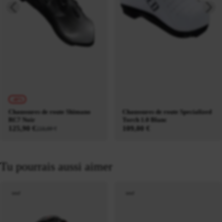
-40%
Chaussures de route Shimano
Chaussures de route Specialized
RC7 Noir
Torch 1.0 Blanc
125,90 €
109,00 €
210,00 €
Tu pourrais aussi aimer
neuf
neuf