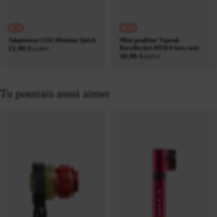
-8%
-11%
Adaptateur CO2 Momum Quick
Mini gonfleur Topeak
RaceRocket MTB 6 bars noir
11,90 €
12,90 €
39,90 €
44,95 €
Tu pourrais aussi aimer