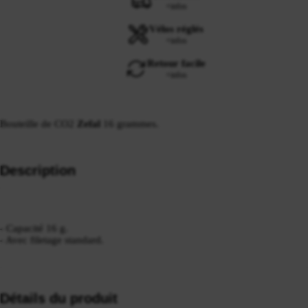
+infos
Vélos réglés
+infos
Retour facile
+infos
Bouteille de CO2
Zefal
16 grammes.
Description
- Capacité 16 g.
- Avec filetage standard.
Détails du produit