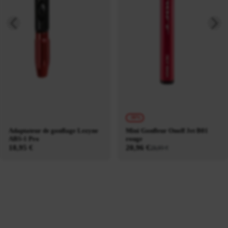
-30%
Adaptateur de gonflage Lezyne
Mini Gonfleur Onoff Jet B01
ABS-1 Pro
rouge
18,95 €
20,96 €
29,95 €