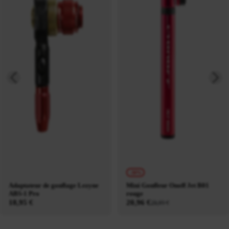
-30%
Adaptateur de gonflage Lezyne
Mini Gonfleur Onoff Jet B01
ABS-1 Pro
rouge
18,95 €
20,96 €
29,95 €