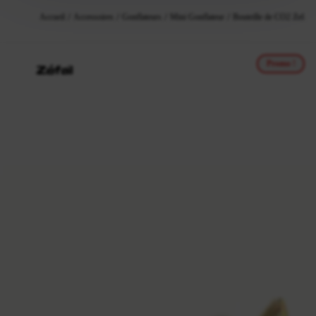
Accueil
Accessoires
Gonflateurs
Mini Gonflateur
Bouteille de CO2 Zefal 
Promo !