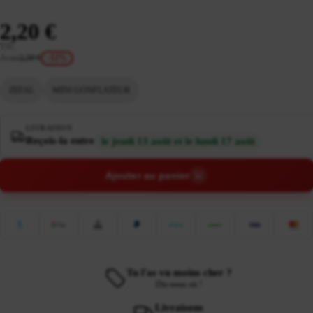
2,20 €
TTC
Avant
2,50 €
-12%
ZEFAL
MINI GONFLATEUR
LIVRAISON
Reçois-la entre
le jeudi 13 août et le lundi 17 août
Ajouter au panier
Tu l'as vu moins cher ?
Dis-nous où !
Livraisons