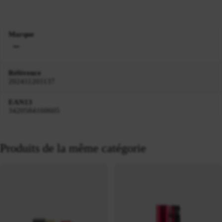
Marque
Référence
202411201137
EAN13
3420584160605
Produits de la même catégorie