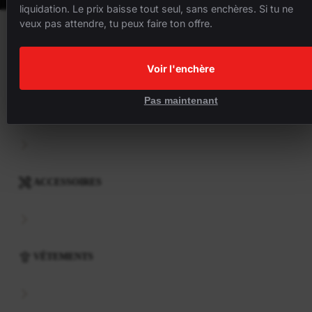
liquidation. Le prix baisse tout seul, sans enchères. Si tu ne
veux pas attendre, tu peux faire ton offre.
VÉLOS
Voir l'enchère
Pas maintenant
COMPOSANTS
ACCESSOIRES
VÊTEMENTS