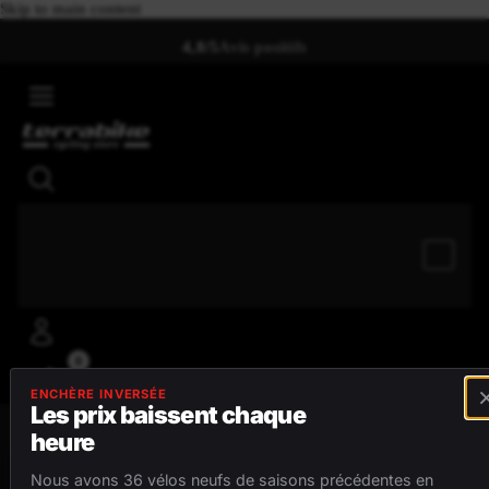
Skip to main content
4,8/5
Avis positifs
0
ENCHÈRE INVERSÉE
Les prix baissent chaque
heure
MENU
Nous avons 36 vélos neufs de saisons précédentes en