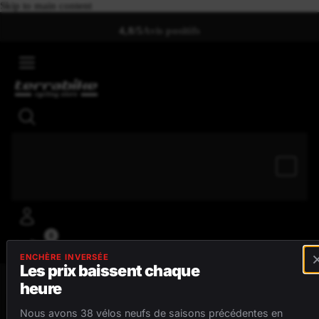
Skip to main content
4,8/5
Avis positifs
0
ENCHÈRE INVERSÉE
Les prix baissent chaque
heure
MENU
Nous avons 38 vélos neufs de saisons précédentes en