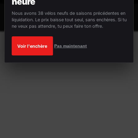
heure
Nous avons 38 vélos neufs de saisons précédentes en
liquidation. Le prix baisse tout seul, sans enchères. Si tu
ne veux pas attendre, tu peux faire ton offre.
Voir l'enchère
Pas maintenant