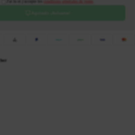
J'ai lu et j'accepte les
conditions générales de vente
.
Agotado ¡Avísame!
cher