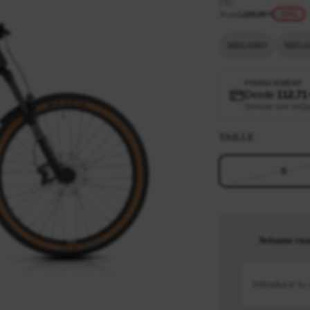
TTC
Avant
5 699,00 €
-15%
MEGAMO
MEGA
FINANCEMENT
Desde
112,71
Simular con seQ
TAILLE
S
Avísame cua