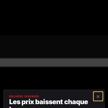
4,8/5
Avis positifs
Retour gratuit sous
45 jours
×
ENCHÈRE INVERSÉE
Les prix baissent chaque