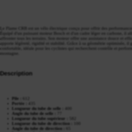
Le Flame CRB est un vélo électrique conçu pour offrir des performances
Équipé d'un puissant moteur Bosch et d'un cadre léger en carbone, il alli
affronter tous les terrains. Son moteur offre une assistance douce et eff
apporte légèreté, rigidité et stabilité. Grâce à sa géométrie optimisée, il
confortable, idéale pour les cyclistes qui recherchent contrôle et perfo
montagne.
Description
Pile :
612
Portée :
435
Longueur du tube de selle :
400
Angle du tube de selle :
77
Longueur du tube supérieur :
582
Longueur du tube de direction :
100
Angle du tube de direction :
65