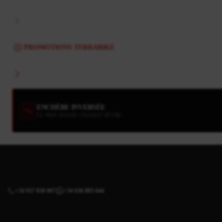
PROMOTIONS TERRABIKE
ENCHÈRE INVERSÉE
LE PRIX BAISSE CHAQUE HEURE
+34 937 838 007
+34 636 885 644
|