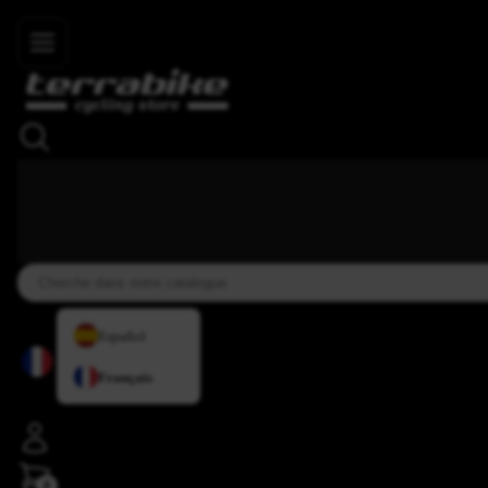
Skip to main content
+34 937 838 007
+34 636 885 644
|
★★★★⯨
Español
Français
0