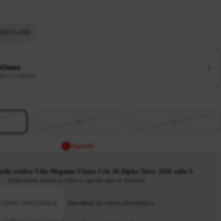
MO FLAME
 €/mes
ura o Cetelem
M
L
Agotado
ndo vuelva Vélo Megamo Flame Crb 10 Alpha Navy 2026 talla S
Selecciona arriba la talla u opción que te interesa.
Introduce tu correo electrónico