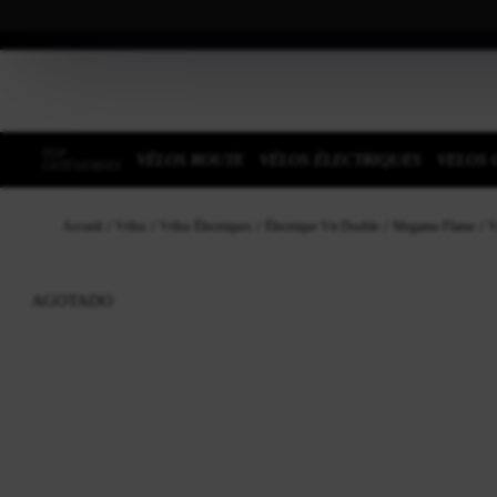
TOP
VÉLOS ROUTE
VÉLOS ÉLECTRIQUES
VELOS 
CATÉGORIES
Accueil
Vélos
Vélos Électriques
Électrique Vtt Double
Megamo Flame
V
AGOTADO