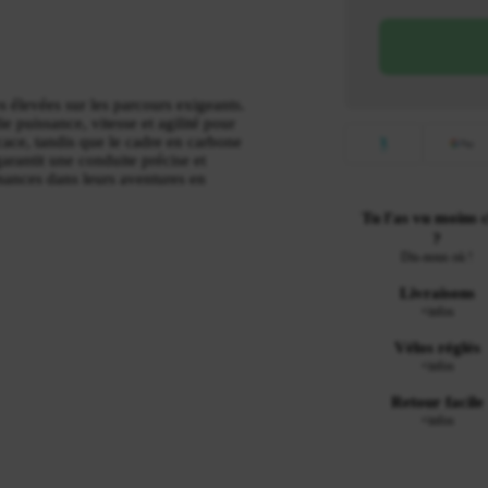
 élevées sur les parcours exigeants.
e puissance, vitesse et agilité pour
icace, tandis que le cadre en carbone
 garantit une conduite précise et
rmances dans leurs aventures en
Tu l'as vu moins 
?
Dis-nous où !
Livraisons
+infos
Vélos réglés
+infos
Retour facile
+infos