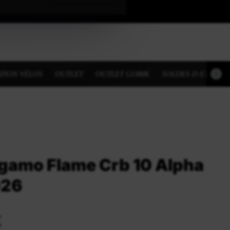
TION VÉLOS
OUTLET
OUTLET GOBIK
SOLDES D ETE
gamo Flame Crb 10 Alpha
026
€