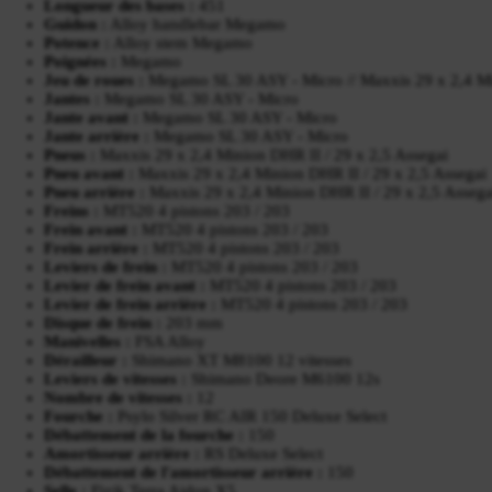
Longueur des bases :
451
Guidon :
Alloy handlebar Megamo
Potence :
Alloy stem Megamo
Poignées :
Megamo
Jeu de roues :
Megamo SL 30 ASY - Micro // Maxxis 29 x 2,4 Mi
Jantes :
Megamo SL 30 ASY - Micro
Jante avant :
Megamo SL 30 ASY - Micro
Jante arrière :
Megamo SL 30 ASY - Micro
Pneus :
Maxxis 29 x 2,4 Minion DHR II / 29 x 2,5 Assegai
Pneu avant :
Maxxis 29 x 2,4 Minion DHR II / 29 x 2,5 Assegai
Pneu arrière :
Maxxis 29 x 2,4 Minion DHR II / 29 x 2,5 Assega
Freins :
MT520 4 pistons 203 / 203
Frein avant :
MT520 4 pistons 203 / 203
Frein arrière :
MT520 4 pistons 203 / 203
Leviers de frein :
MT520 4 pistons 203 / 203
Levier de frein avant :
MT520 4 pistons 203 / 203
Levier de frein arrière :
MT520 4 pistons 203 / 203
Disque de frein :
203 mm
Manivelles :
FSA Alloy
Dérailleur :
Shimano XT M8100 12 vitesses
Leviers de vitesses :
Shimano Deore M6100 12s
Nombre de vitesses :
12
Fourche :
Psylo Silver RC AIR 150 Deluxe Select
Débattement de la fourche :
150
Amortisseur arrière :
RS Deluxe Select
Débattement de l'amortisseur arrière :
150
Selle :
Fizik Terra Aidon X5