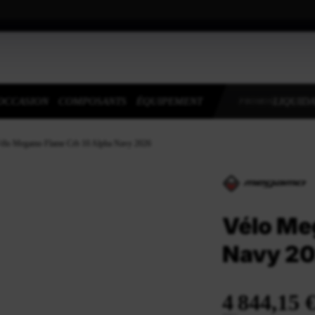
OCCASION
COMPOSANTS
ÉQUIPEMENT
LIQUIDA
PROMOS
élo Megamo Flame Crb 10 Alpha Navy 2026
Vélo Me
Navy 2
4 844,15 