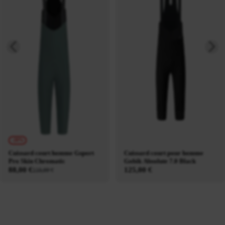
-20%
Cuissard court homme Gsport
Cuissard court pour homme
Pro Skin Chromatic
Gobik Absolute 7.0 Black
88,00 €
125,00 €
110,00 €