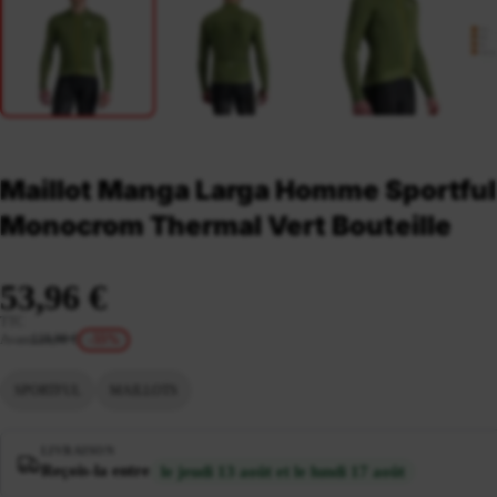
Maillot Manga Larga Homme Sportful
Monocrom Thermal Vert Bouteille
53,96 €
TTC
Avant
119,90 €
-55%
SPORTFUL
MAILLOTS
LIVRAISON
Reçois-la entre
le jeudi 13 août et le lundi 17 août