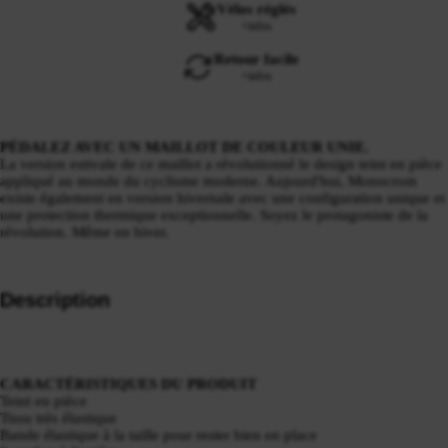
Vélos réglés
+infos
Retour facile
+infos
PÉDALEZ AVEC UN MAILLOT DE COULEUR UNIE.
La version estivale de ce maillot a révolutionné le design teint en pièce
appliqué au monde du cyclisme moderne. Aujourd'hui, Monocrom
existe également en version hivernale avec une configuration unique et
une protection thermique exceptionnelle. Soyez le protagoniste de la
révolution. Même en hiver.
Description
CARACTÉRISTIQUES DU PRODUIT
Teint en pièce
Tissu très élastique
Bande élastique à la taille pour rester bien en place