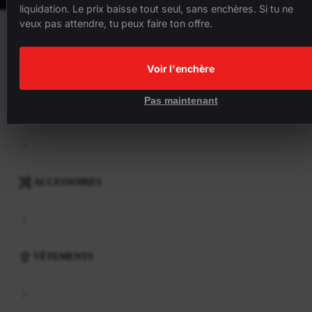
liquidation. Le prix baisse tout seul, sans enchères. Si tu ne
veux pas attendre, tu peux faire ton offre.
VÉLOS
Voir l'enchère
Pas maintenant
COMPOSANTS
ACCESSOIRES
VÊTEMENTS