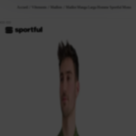
Accueil
Vêtements
Maillots
Maillot Manga Larga Homme Sportful Monocrom