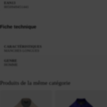
EAN13
8050949451441
Fiche technique
CARACTÉRISTIQUES
MANCHES LONGUES
GENRE
HOMME
Produits de la même catégorie