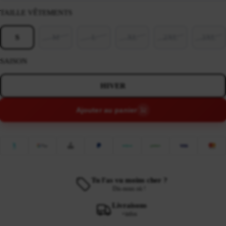
TAILLE VÊTEMENTS
S
M
L
XL
2XL
3XL
SAISON
HIVER
Ajouter au panier
Tu l'as vu moins cher ?
Dis-nous où !
Livraisons
+infos