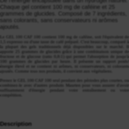
De l'énergie encapsulée dans un hydrogel naturel.
Chaque gel contient 100 mg de caféine et 25
grammes de glucides. Composé de 7 ingrédients,
sans colorants, sans conservateurs ni arômes
ajoutés.
Le GEL 100 CAF 100 contient 100 mg de caféine, soit l'équivalent de
1,5 expresso ou d'une tasse de café préparé. C'est beaucoup, comparé à
la plupart des gels traditionnels déjà disponibles sur le marché. Il
apporte 25 grammes de glucides grâce à une combinaison unique de
fructose et de glucose (ratio 0,8:1) qui permet l'absorption de jusqu'à
100 grammes de glucides par heure. Il présente un rapport poids/
énergie élevé et ne contient ni arômes, ni conservateurs, ni colorants
ajoutés. Comme tous nos produits, il convient aux végétaliens.
Prenez le GEL 100 CAF 100 seul pendant des périodes plus courtes, ou
combinez-le avec d'autres produits Maurten pour vous assurer d'avoir
suffisamment d'énergie pendant votre entraînement ou votre
compétition.
Description