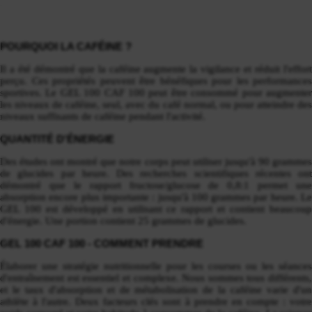
POURQUOI LA CAFÉINE ?
Il a été démontré que la caféine augmente la vigilance et réduit l'effort
perçu. Ces propriétés peuvent être bénéfiques pour les performances
sportives. Le GEL 100 CAF 100 peut être consommé pour augmenter
les niveaux de caféine, seul, avec du café normal, ou pour atteindre des
niveaux suffisants de caféine pendant l'activité.
QUANTITÉ D'ÉNERGIE
Des études ont montré que notre corps peut utiliser jusqu'à 90 grammes
de glucides par heure. Des recherches scientifiques récentes ont
démontré que le rapport fructose/glucose de 0,8:1 permet une
absorption encore plus importante : jusqu'à 100 grammes par heure. Le
GEL 100 est développé en utilisant ce rapport et contient beaucoup
d'énergie. Une portion contient 25 grammes de glucides.
GEL 100 CAF 100 - COMMENT PRENDRE
Élaborer une stratégie nutritionnelle pour les courses ou les séances
d'entraînement est essentiel et complexe. Nous sommes tous différents,
et le taux d'absorption et de métabolisation de la caféine varie d'un
athlète à l'autre. Deux facteurs clés sont à prendre en compte : votre