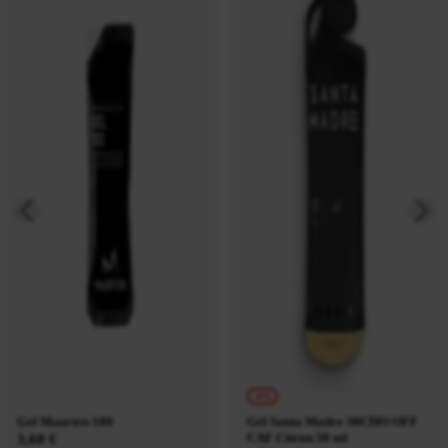
-8%
Gel Maurten 100
Gel Santa Madre 30CHO OFF
CAF Citron 50 ml
3,60 €