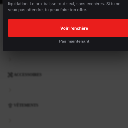
liquidation. Le prix baisse tout seul, sans enchères. Si tu ne
veux pas attendre, tu peux faire ton offre.
VÉLOS
Voir l'enchère
Pas maintenant
COMPOSANTS
ACCESSOIRES
VÊTEMENTS