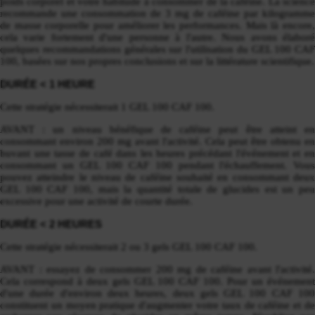
poids corporel et votre habitude à consommer de la caféine. La science
recommande une consommation de 3 mg de caféine par kilogramme
de masse corporelle pour améliorer les performances. Mais là encore,
cela varie fortement d'une personne à l'autre. Nous avons élaboré
quelques recommandations générales sur l'utilisation du GEL 100 CAF
100, basées sur nos propres conclusions et sur la littérature scientifique.
DURÉE < 1 HEURE
Cette stratégie nécessiterait 1 GEL 100 CAF 100.
AVANT : un niveau bénéfique de caféine peut être atteint en
consommant environ 200 mg avant l'activité. Cela peut être obtenu en
buvant une tasse de café dans les heures précédant l'événement et en
consommant un GEL 100 CAF 100 pendant l'échauffement. Vous
pouvez atteindre le niveau de caféine souhaité en consommant deux
GEL 100 CAF 100, mais la quantité totale de glucides est un peu
excessive pour une activité de courte durée.
DURÉE < 2 HEURES
Cette stratégie nécessiterait 2 ou 3 gels GEL 100 CAF 100.
AVANT : essayez de consommer 200 mg de caféine avant l'activité.
Cela correspond à deux gels GEL 100 CAF 100. Pour un événement
d'une durée d'environ deux heures, deux gels GEL 100 CAF 100
constituent un moyen pratique d'augmenter votre taux de caféine et de