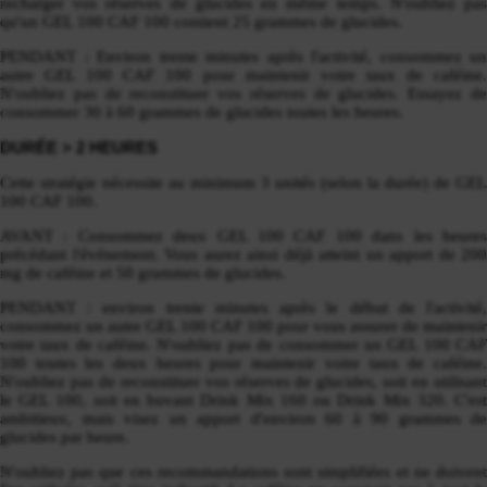
recharger vos réserves de glucides en même temps. N'oubliez pas
qu'un GEL 100 CAF 100 contient 25 grammes de glucides.
PENDANT : Environ trente minutes après l'activité, consommez un
autre GEL 100 CAF 100 pour maintenir votre taux de caféine.
N'oubliez pas de reconstituer vos réserves de glucides. Essayez de
consommer 30 à 60 grammes de glucides toutes les heures.
DURÉE > 2 HEURES
Cette stratégie nécessite au minimum 3 unités (selon la durée) de GEL
100 CAF 100.
AVANT : Consommez deux GEL 100 CAF 100 dans les heures
précédant l'événement. Vous aurez ainsi déjà atteint un apport de 200
mg de caféine et 50 grammes de glucides.
PENDANT : environ trente minutes après le début de l'activité,
consommez un autre GEL 100 CAF 100 pour vous assurer de maintenir
votre taux de caféine. N'oubliez pas de consommer un GEL 100 CAF
100 toutes les deux heures pour maintenir votre taux de caféine.
N'oubliez pas de reconstituer vos réserves de glucides, soit en utilisant
le GEL 100, soit en buvant Drink Mix 160 ou Drink Mix 320. C'est
ambitieux, mais visez un apport d'environ 60 à 90 grammes de
glucides par heure.
N'oubliez pas que ces recommandations sont simplifiées et ne doivent