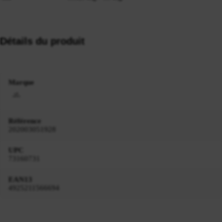
Détails du produit
Marque
Référence
202003051928
UPC
73160731
EAN13
4925211566694