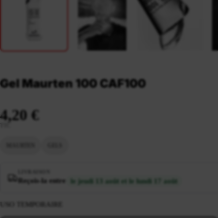
Gel Maurten 100 CAF100
4,20 €
TTC
MAURTEN
GELS
LIVRAISON
Reçois-la entre
le jeudi 13 août et le lundi 17 août
USO TEMPORAIRE