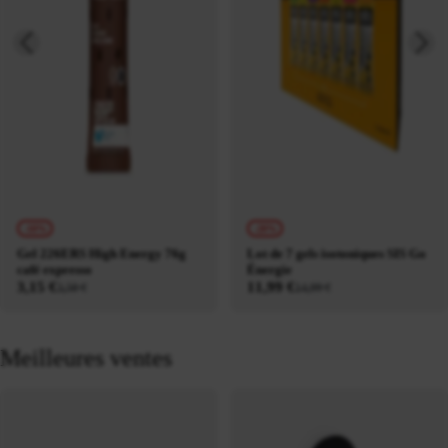
-10%
-20%
Gel 226ERS High Energy 76g
Lot de 7 gels isotoniques SIS Go
café expresso
Énergie
3,15 €
11,99 €
3,50 €
14,99 €
Meilleures ventes