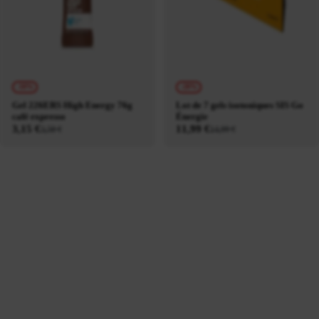
-10%
-20%
Gel 226ERS High Energy 76g
Lot de 7 gels isotoniques SIS Go
café expresso
Énergie
3,15 €
11,99 €
3,50 €
14,99 €