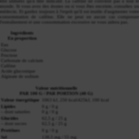
être utilisées qu'à titre indicatif. La caféine ne convient pas à tout le
monde. Si vous avez des doutes ou si vous êtes enceinte, consultez un
médecin. Et gardez toujours à l'esprit qu'il est inutile d'augmenter votre
consommation de caféine. Elle ne peut en aucun cas compenser
l'entraînement et une consommation excessive ne vous aidera pas.
Ingrédients
En proportion
Eau
Glucose
Fructose
Carbonate de calcium
Caféine
Acide gluconique
Alginate de sodium
Valeur nutritionnelle
PAR 100 G / PAR PORTION (40 G)
Valeur énergétique
1063 kJ, 250 kcal/425kJ, 100 kcal
Lipides
0 g / 0 g
– dont saturées
0 g / 0 g
Glucides
62,5 g / 25 g
– dont sucres
62,5 g / 25 g
Protéines
0 g / 0 g
Sel
138,5 mg / 55 mg