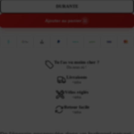
DURANTE
Ajouter au panier
Tu l'as vu moins cher ?
Dis-nous où !
Livraisons
+infos
Vélos réglés
+infos
Retour facile
+infos