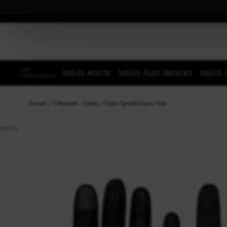
TOP
VÉLOS ROUTE
VÉLOS ÉLECTRIQUES
VELOS 
CATÉGORIES
Accueil
Vêtements
Gants
Gants Sportful Apex Noir