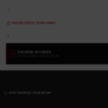
PROMOTIONS TERRABIKE
ENCHÈRE INVERSÉE
LE PRIX BAISSE CHAQUE HEURE
+34 937 838 007
+34 636 885 644
|