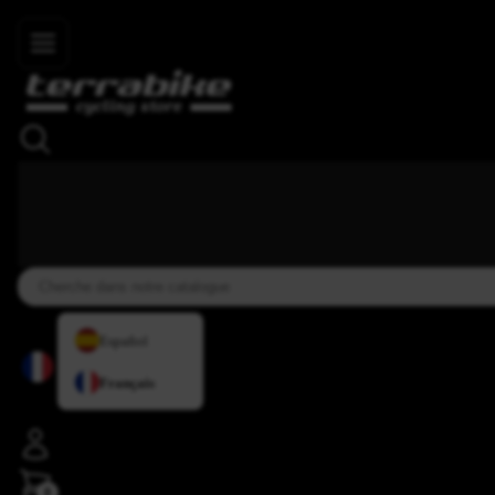
Skip to main content
+34 937 838 007
+34 636 885 644
|
★★★★⯨
Español
Français
0