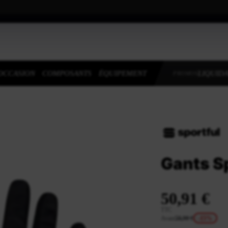
OCCASION
COMPOSANTS
ÉQUIPEMENT
LIQUIDA
PROMOS
Gants S
50,91 €
TTC
Avant
59,90 €
-15%