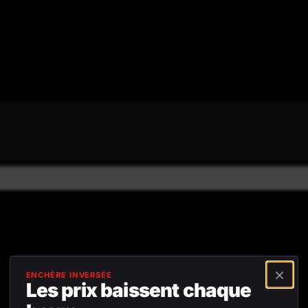
4,8/5
Avis positifs
Retour gratuit sous
45 jours
×
ENCHÈRE INVERSÉE
Les prix baissent chaque