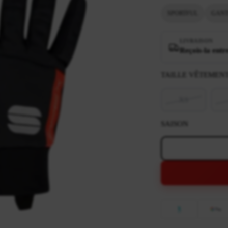
SPORTFUL
GANT
LIVRAISON
Reçois-la entr
TAILLE VÊTEMEN
XS
SAISON