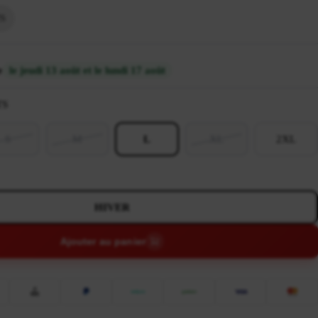
S
e
le jeudi 13 août et le lundi 17 août
TS
S
M
L
XL
2XL
HIVER
Ajouter au panier