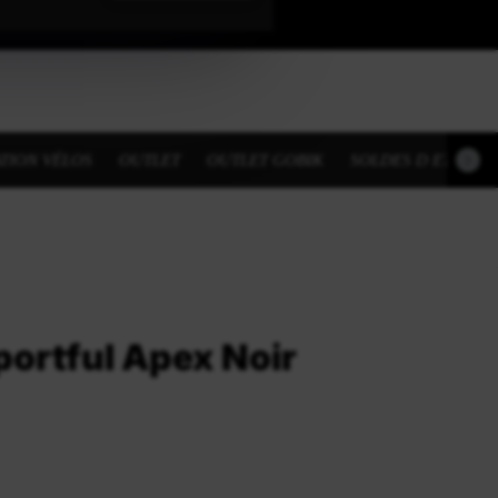
TION VÉLOS
OUTLET
OUTLET GOBIK
SOLDES D ETE
portful Apex Noir