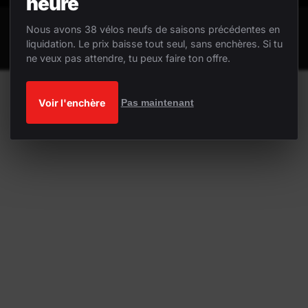
heure
Nous avons 38 vélos neufs de saisons précédentes en
liquidation. Le prix baisse tout seul, sans enchères. Si tu
ne veux pas attendre, tu peux faire ton offre.
Voir l'enchère
Pas maintenant