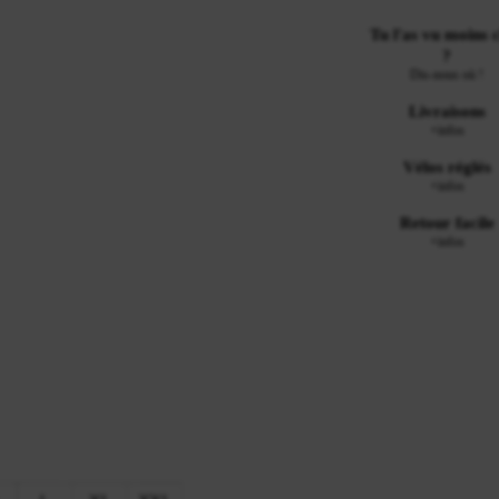
Tu l'as vu moins 
?
Dis-nous où !
Livraisons
+infos
Vélos réglés
+infos
Retour facile
+infos