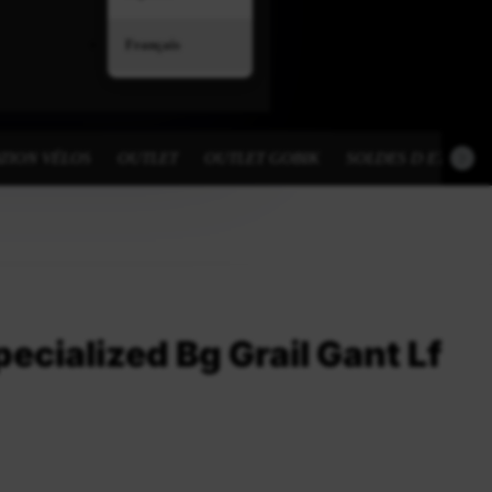
Français
TION VÉLOS
OUTLET
OUTLET GOBIK
SOLDES D ETE
ecialized Bg Grail Gant Lf