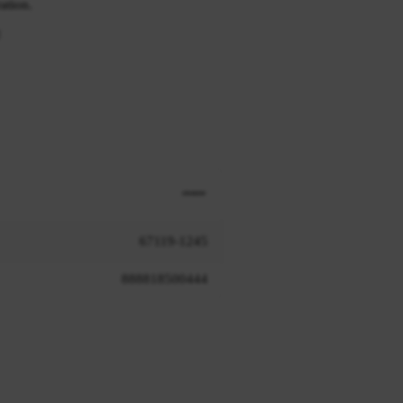
ation.
U
67119-1245
888818500444