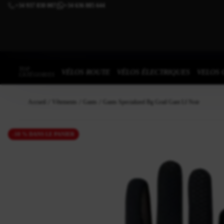
+34 937 838 007
+34 636 885 644
|
TOP
VÉLOS ROUTE
VÉLOS ÉLECTRIQUES
VELOS 
CATÉGORIES
Accueil
Vêtements
Gants
Gants Specialized Bg Grail Gant Lf Noir
-10 % DANS LE PANIER