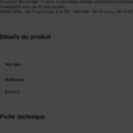
Le pouce Microwipe ™ doux et absorbant élimine facilement la transpir
Compatible avec les écrans tactiles.
PRINCIPAL : 92 % polyester, 8 % PU - PAUME : 60 % nylon, 40 % P
Détails du produit
Marque
Référence
EAN13
Fiche technique