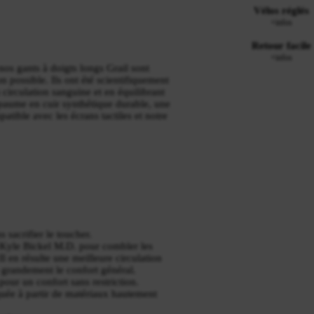
Vélos réglés
+infos
Retour facile
+infos
os gants à doigts longs Grail sont
n possible. Ils ont été scientifiquement
 circulation sanguine et en équilibrant
 paume en cuir synthétique durable, une
tible avec les écrans tactiles et notre
 sacrifier le toucher.
Kyle Bickel M.D. pour combler les
l en résulte une meilleure circulation
 grandement le confort général.
pour un confort sans restriction.
iquée à partir de matériaux hautement