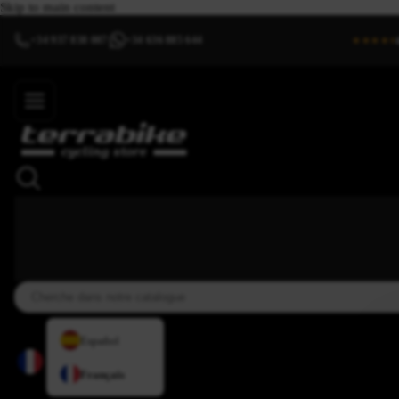
Skip to main content
+34 937 838 007
+34 636 885 644
|
★★★★⯨
Español
Français