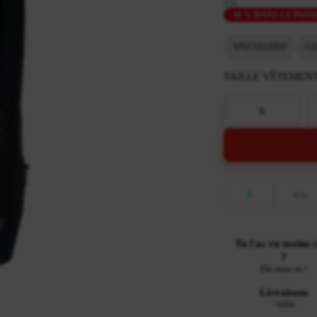
TTC
-10 % DANS LE PANI
SPECIALIZED
GA
TAILLE VÊTEMEN
S
Tu l'as vu moins 
?
Dis-nous où !
Livraisons
+infos