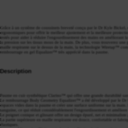
Grâce à un système de coussinets breveté conçu par le Dr Kyle Bickel, n
ergonomiques pour offrir le meilleur ajustement et la meilleure protectio
testés pour aider à réduire l'engourdissement des mains en améliorant la
la pression sur les tissus mous de la main. De plus, vous trouverez une
maille respirante sur le dessus de la main, la technologie Wiretap™ compa
rembourrage en gel Equalizer™ très apprécié dans la paume.
Description
Paume en cuir synthétique Clarino™ qui offre une grande durabilité sans
Le rembourrage Body Geometry Equalizer™ a été développé par le Dr 
espaces vides dans la paume et créer une surface uniforme sur la main. I
sanguine, ce qui réduit considérablement l'engourdissement et améliore
Le poignet conique et glissant offre un design épuré, net et minimaliste 
La partie supérieure en maille respirante est douce, confortable et fabr
élastiques.