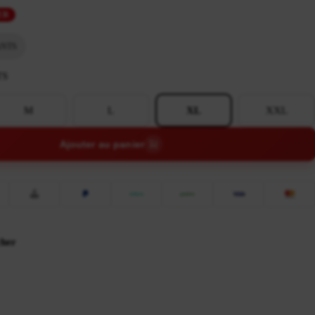
ER
NTS
TS
M
L
XL
XXL
Ajouter au panier
cher