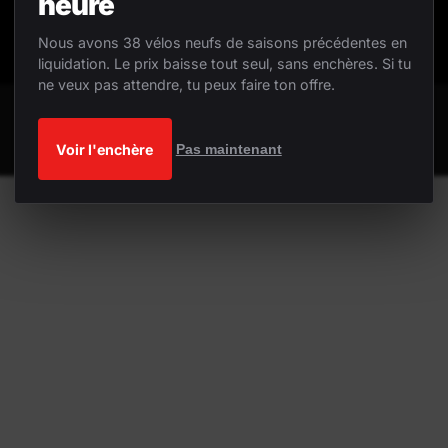
heure
Nous avons 38 vélos neufs de saisons précédentes en
liquidation. Le prix baisse tout seul, sans enchères. Si tu
ne veux pas attendre, tu peux faire ton offre.
Voir l'enchère
Pas maintenant