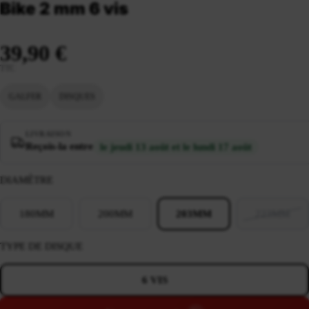
Bike 2 mm 6 vis
39,90 €
TTC
GALFER
DISQUES
LIVRAISON
Reçois-la entre
le jeudi 13 août et le lundi 17 août
DIAMÈTRE
180MM
200MM
203MM
223MM
TYPE DE DISQUE
6 VIS