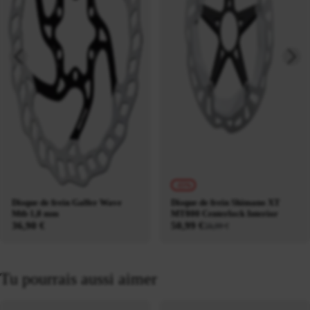
-15%
Disque de frein Galfer Wave
Disque de frein Shimano XT
Mtb 1,8 mm
MT800 Centerlock Interior
36,90 €
50,99 €
59,99 €
Tu pourrais aussi aimer