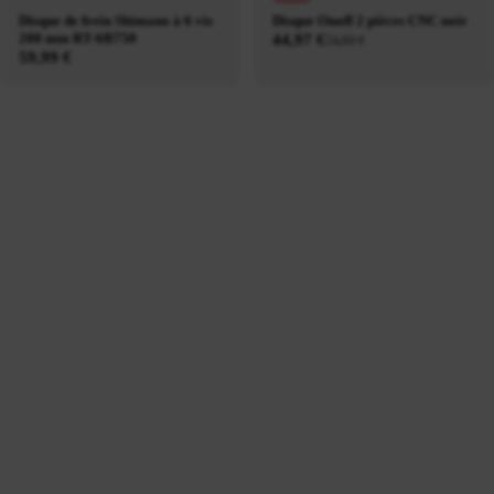
Disque de frein Shimano à 6 vis
Disque Onoff 2 pièces CNC noir
200 mm RT-6B750
44,97 €
74,95 €
59,99 €