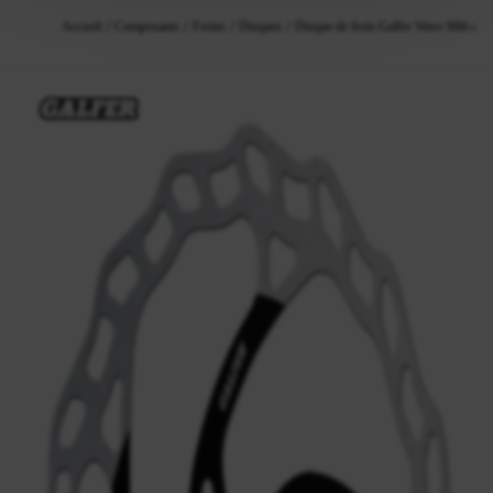
Accueil
Composants
Freins
Disques
Disque de frein Galfer Wave Mtb e-B