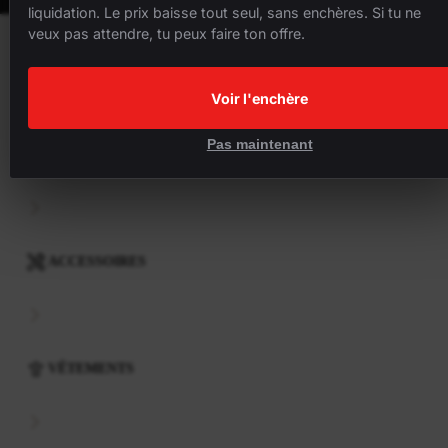
liquidation. Le prix baisse tout seul, sans enchères. Si tu ne
veux pas attendre, tu peux faire ton offre.
VÉLOS
Voir l'enchère
Pas maintenant
COMPOSANTS
ACCESSOIRES
VÊTEMENTS