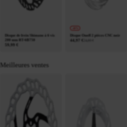
-40%
Disque de frein Shimano à 6 vis
Disque Onoff 2 pièces CNC noir
200 mm RT-6B750
44,97 €
74,95 €
59,99 €
Meilleures ventes