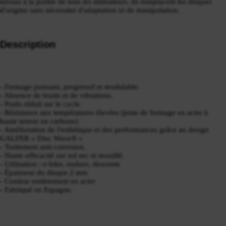
niveau à la portée de tous les utilisateurs. Ils remplacent les disques
d'origine sans nécessiter d'adaptation ni de manipulation.
Description
- Freinage puissant, progressif et modulable.
- Absence de bruits et de vibrations.
- Poids réduit sur le cycle.
- Résistance aux températures élevées (piste de freinage en acier à
haute teneur en carbone)
- Amélioration de l'esthétique et des performances grâce au design
GALFER « Disc Wave® »
- Traitement anti-corrosion.
- Haute efficacité sur sol sec et mouillé.
- Utilisation : e-bike, enduro, descente
- Épaisseur du disque 2 mm
- Couleur entièrement en acier
- Fabriqué en Espagne.