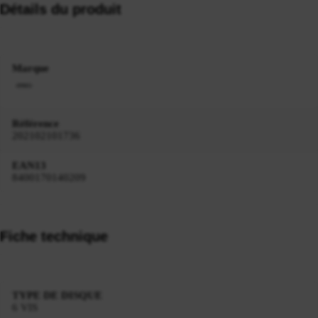
Détails du produit
Marque
Référence
202102101736
EAN13
8400170140209
Fiche technique
TYPE DE DISQUE
6 VIS