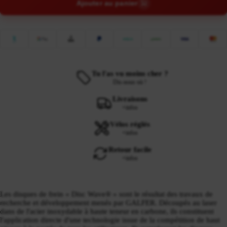
Ajouter au panier
Tu l'as vu moins cher ?
Dis-nous où !
Livraisons
+infos
Vélos réglés
+infos
Retour facile
+infos
Les disques de frein « Disc Wave® » sont le résultat des travaux de
recherche et développement menés par GALFER. Découpés au laser
dans de l'acier inoxydable à haute teneur en carbone, ils constituent
l'application directe d'une technologie issue de la compétition de haut