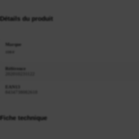
Détails du produit
Marque
Référence
202010231122
EAN13
8434738082618
Fiche technique