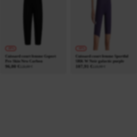
-20%
-10%
Cuissard court femme Gsport
Cuissard court femme Sportful
Pro Skin New Carbon
SRK W Noir galactic purple
96,00 €
107,91 €
120,00 €
119,90 €