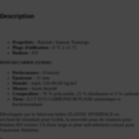
Description
Propriétés :
Rainlab | Intense Trainings
Plage d'utilisation :
0 °C à 15 °C
Badana :
K9
PATIN K9 CARBON
(FEMME)
Performance :
8 heures
Épaisseur :
11 mm
Densité :
triple 120-80-60 kg/m3
Mousse :
haute densité
Composition :
76 % polyamide, 21 % élasthanne et 3 % carbone
Tissu :
E.I.T ECO CARBONIUM FLASH antistatique et
bactériostatique
Développée par le fabricant italien ELASTIC INTERFACE en
exclusivité mondiale pour Gobik, la nouvelle peau de chamois pour
femmes K9 version 3.0.
Zone large et plate spécialement conçue pour
l'anatomie féminine.