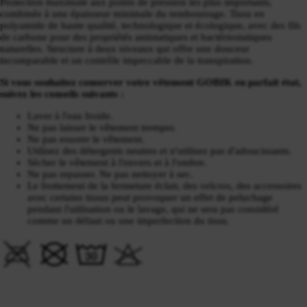
Protection maximale aux points de pression les plus importants,
combinée à une épaisseur minimale du rembourrage. Tissu en
polyamide de haute qualité, technologique et écologique, avec des fils
de carbone pour des propriétés antistatiques et bactériostatiques
naturelles. Structure à deux niveaux qui offre une douceur
incomparable et un contrôle impeccable de la transpiration.
Si vous souhaitez conserver votre vêtement GOBIK en parfait état,
suivez les conseils suivants :
Laver à l'eau froide.
Ne pas laisser le vêtement tremper.
Ne pas essorer le vêtement.
Utilisez des détergents neutres et n'utilisez pas d'adoucissants.
Sécher le vêtement à l'envers et à l'ombre.
Ne pas repasser. Ne pas nettoyer à sec.
Le frottement de la fermeture éclair, des velcros, des accessoires
avec certains tissus peut provoquer un effet de peluchage
pendant l'utilisation ou le lavage, qui ne sera pas considéré
comme un défaut ou une imperfection du tissu.