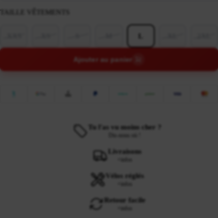
TAILLE VÊTEMENTS
XXS
XS
S
M
L
XL
2XL
Ajouter au panier
Tu l'as vu moins cher ?
Dis-nous où !
Livraisons
+infos
Vélos réglés
+infos
Retour facile
+infos