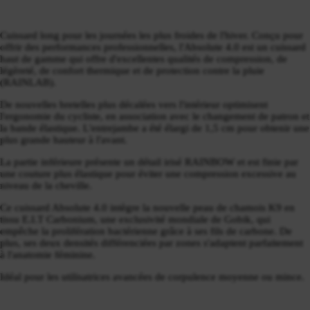
Cuissard long pour les journées les plus froides de l'hiver. Conçu pour
offrir des performances professionnelles, l'Absolute 4.0 est un cuissard
haut de gamme qui offre d'excellentes qualités de compression, de
légèreté, de confort thermique et de protection contre la pluie
(RAINLAB).
De nouvelles bretelles plus décalées vers l'intérieur optimisent
l'ergonomie du cycliste, en association avec le changement de patron et
la bande élastique. L'entrejambe a été élargi de 1,5 cm pour obtenir une
plus grande hauteur à l'avant.
La partie inférieure présente un détail irisé RAINBOW et est finie par
une couture plus élastique pour éviter une compression excessive au
niveau de la cheville.
Ce cuissard Absolute 4.0 intègre la nouvelle peau de chamois K9 en
tissu E.I.T Carbonium, une exclusivité mondiale de Gobik, qui
empêche la prolifération bactérienne grâce à ses fils de carbone. De
plus, ses deux densités différenciées par zones s'adaptent parfaitement
à l'anatomie féminine.
Idéal pour les utilisatrices avancées de corpulence moyenne ou mince.
QR-6123-21