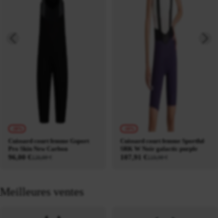
-20%
-10%
Cuissard court femme Gsport
Cuissard court femme Sportful
Pro Skin New Carbon
SRK W Noir galactic purple
96,00 €
107,91 €
120,00 €
119,90 €
Meilleures ventes