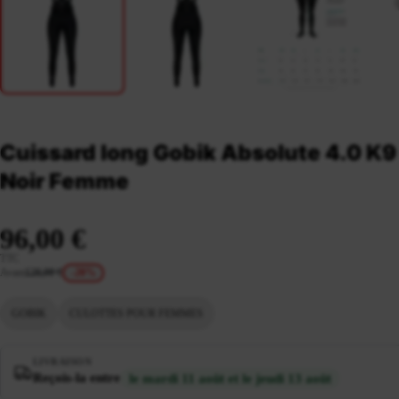
Cuissard long Gobik Absolute 4.0 K9
Noir Femme
96,00 €
TTC
Avant
120,00 €
-20%
GOBIK
CULOTTES POUR FEMMES
LIVRAISON
Reçois-la entre
le mardi 11 août et le jeudi 13 août