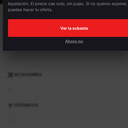
liquidación. El precio cae solo, sin pujas. Si no quieres esperar,
puedes hacer tu oferta.
VÉLOS
Ver la subasta
Ahora no
COMPOSANTS
ACCESSOIRES
VÊTEMENTS