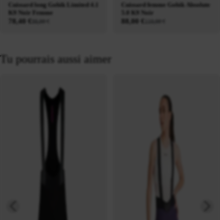
Cuissard long Gobik Limited 4.1
Cuissard femme Gobik Absolute
K9 Noir Femme
5.0 K9 Noir
78,40 €
88,00 €
98,00 €
110,00 €
Tu pourrais aussi aimer