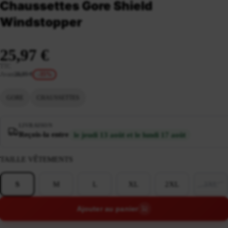
Chaussettes Gore Shield
Windstopper
25,97 €
TTC
Avant
39,95 €
-35%
GORE
CHAUSSETTES
LIVRAISON
Reçois-la entre
le jeudi 13 août et le lundi 17 août
TAILLE VÊTEMENTS
S
M
L
XL
2XL
3XL
Ajouter au panier