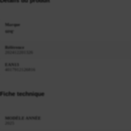
Détails du produit
Marque
Référence
202412201326
EAN13
4017912126816
Fiche technique
MODÈLE ANNÉE
2025