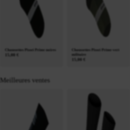
Chaussettes Pissei Prime noires
Chaussettes Pissei Prime vert
militaire
15,00 €
15,00 €
Meilleures ventes