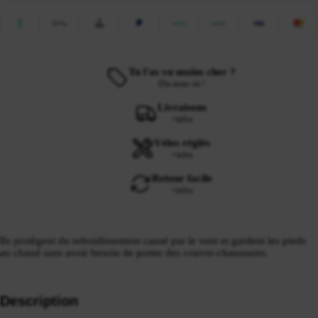
Tu l'as vu moins cher ?
Dis-nous où !
Livraisons
+infos
Vélos réglés
+infos
Retour facile
+infos
Ils protègent du refroidissement causé par le vent et gardent les pieds
au chaud sans avoir besoin de porter des couvre-chaussures.
Description