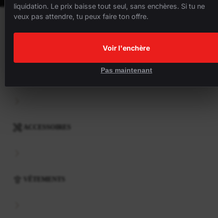
liquidation. Le prix baisse tout seul, sans enchères. Si tu ne
veux pas attendre, tu peux faire ton offre.
VÉLOS
Voir l'enchère
Pas maintenant
COMPOSANTS
ACCESSOIRES
VÊTEMENTS