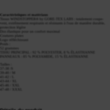
Caractéristiques et matériaux
Tissus WINDSTOPPER® by GORE-TEX LABS : totalement coupe-
vent, extrêmement respirants et résistants à l'eau de manière durable,
protection légère
Dos élastique pour un confort maximal
Coutures plates
Logo réfléchissant
Poids :
52 grammes
TISSU PRINCIPAL : 92 % POLYESTER, 8 % ÉLASTHANNE
PANNEAUX : 85 % POLYAMIDE, 15 % ÉLASTHANNE
Tailles :
37-38 /S
39-40 / M
41-42 / L
43-44 / XL
45-46 / XXL
47-48 / XXXL