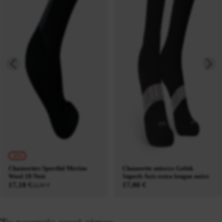
-25%
Chaussettes Sportful Merino
Chaussette unisexe Gobik
Wool 18 Noir
Superb Axis extra longue noire
17,18 €
17,00 €
22,91 €