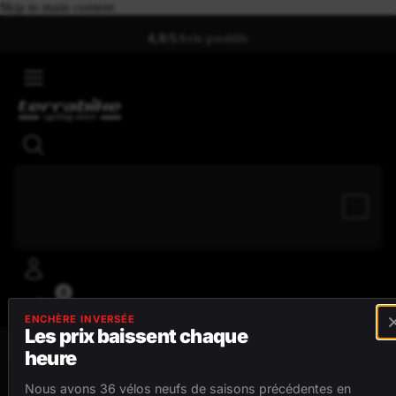
Skip to main content
4,8/5
Avis positifs
0
ENCHÈRE INVERSÉE
Les prix baissent chaque
heure
MENU
Nous avons 36 vélos neufs de saisons précédentes en