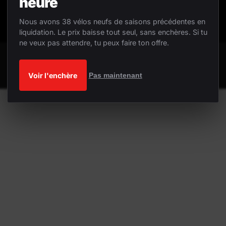
heure
Nous avons 38 vélos neufs de saisons précédentes en
liquidation. Le prix baisse tout seul, sans enchères. Si tu
ne veux pas attendre, tu peux faire ton offre.
Voir l'enchère
Pas maintenant