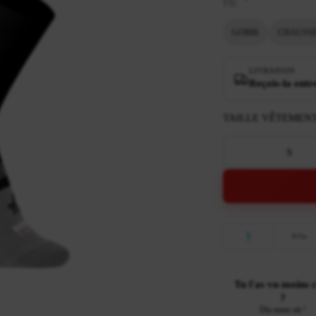
TTC
GOBIK
CHAUSSE
LIVRAISON
Reçois-la entr
TAILLE VÊTEMEN
S
Tu l'as vu moins 
?
Dis-nous où !