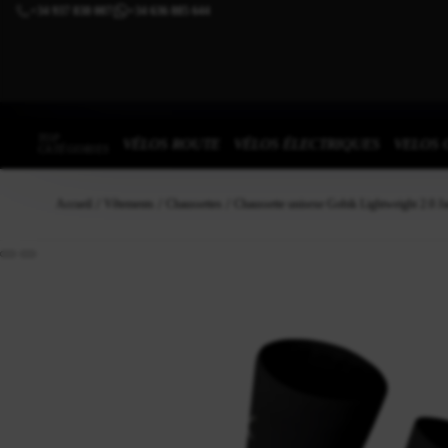
+34 937 838 007
+34 636 885 644
|
TOP
VÉLOS ROUTE
VÉLOS ÉLECTRIQUES
VELOS 
CATÉGORIES
Accueil
Vêtements
Chaussettes
Chaussette unisexe Gobik Lightweight 2.0 J