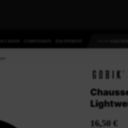
OCCASION
COMPOSANTS
ÉQUIPEMENT
LIQUIDA
PROMOS
asper
Chausse
Lightwe
16,50 €