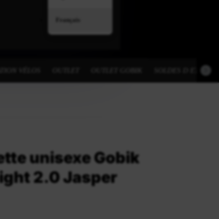
Français
TION VÉLOS
OUTLET
OUTLET GOBIK
SOLDES D ETE
tte unisexe Gobik
ight 2.0 Jasper