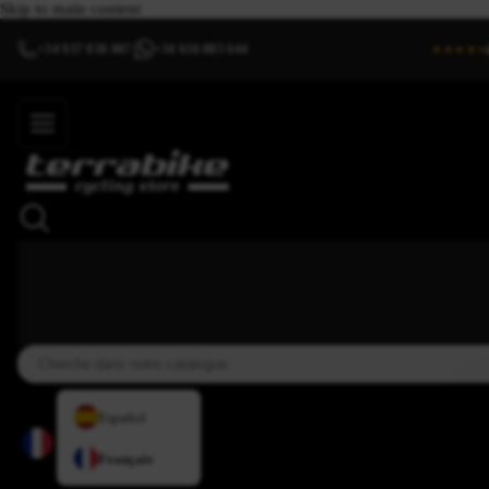
Skip to main content
+34 937 838 007
+34 636 885 644
|
★★★★⯨
Español
Français