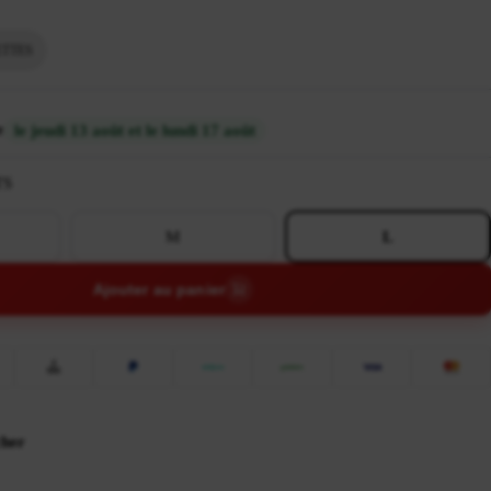
TTES
e
le jeudi 13 août et le lundi 17 août
TS
M
L
Ajouter au panier
cher