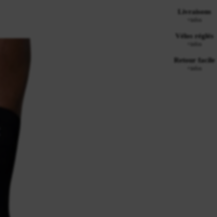
Livraisons
+infos
Vélos réglés
+infos
Retour facile
+infos