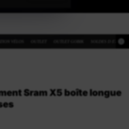
TION VÉLOS
OUTLET
OUTLET GOBIK
SOLDES D ETE
ent Sram X5 boîte longue
ses