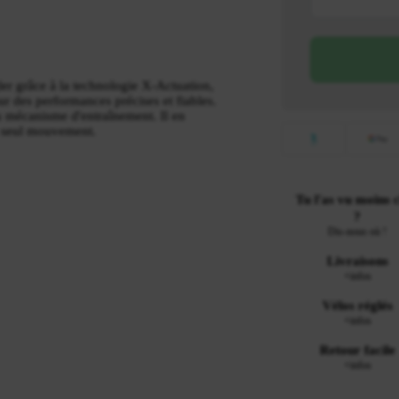
gler grâce à la technologie X-Actuation,
ur des performances précises et fiables.
u mécanisme d'entraînement. Il en
un seul mouvement.
Tu l'as vu moins 
?
Dis-nous où !
Livraisons
+infos
Vélos réglés
+infos
Retour facile
+infos