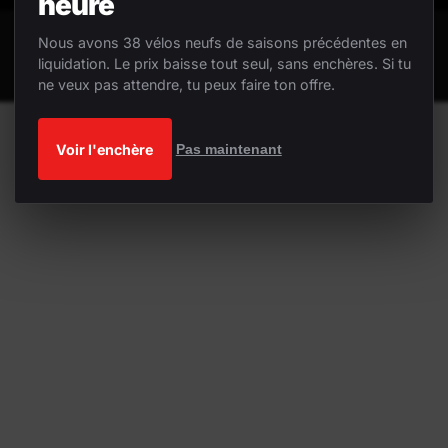
heure
Nous avons 38 vélos neufs de saisons précédentes en
liquidation. Le prix baisse tout seul, sans enchères. Si tu
ne veux pas attendre, tu peux faire ton offre.
Voir l'enchère
Pas maintenant