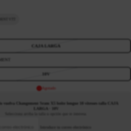
ENT VTT
CAJA LARGA
MENT
10V
Agotado
o vuelva Changement Sram X5 boîte longue 10 vitesses talla CAJA
LARGA · 10V
Selecciona arriba la talla u opción que te interesa.
Introduce tu correo electrónico