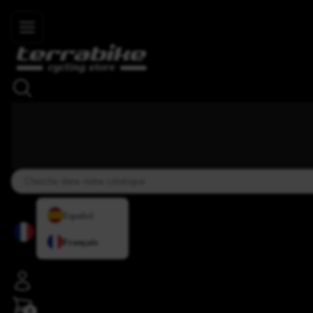
Skip to main content
+34 937 838 007
+34 636 885 644
|
★★★★⯨
Español
Français
0