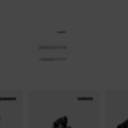
201610271314
710845673757