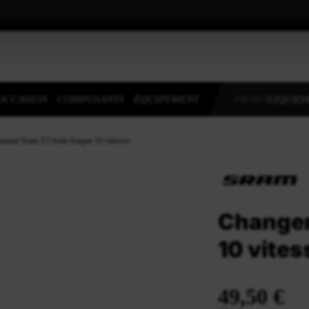
OCCASION
COMPOSANTS
ÉQUIPEMENT
LIQUIDA
PROMOS
ment Sram X5 boîte longue 10 vitesses
Changem
10 vites
49,50 €