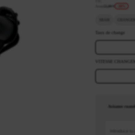
TTC
Avant
55,00 €
-10%
SRAM
CHANGEM
Taux de change
VITESSE CHANGE
Avísame cuand