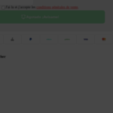
J'ai lu et j'accepte les
conditions générales de vente
.
Agotado ¡Avísame!
cher