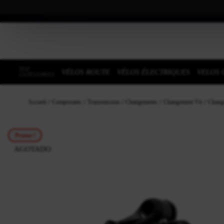
TOP
VÉLOS ROUTE
VÉLOS ÉLECTRIQUES
VELOS 
CATÉGORIES
Accueil
Composants
Transmission
Changements
Changement Vtt
Change
Promo !
AGOTADO