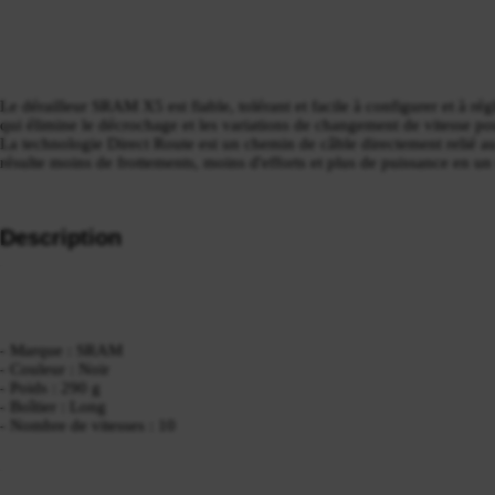
Le dérailleur SRAM X5 est fiable, tolérant et facile à configurer et à ré
qui élimine le décrochage et les variations de changement de vitesse po
La technologie Direct Route est un chemin de câble directement relié a
résulte moins de frottements, moins d'efforts et plus de puissance en 
Description
- Marque : SRAM
- Couleur : Noir
- Poids : 290 g
- Boîtier : Long
- Nombre de vitesses : 10