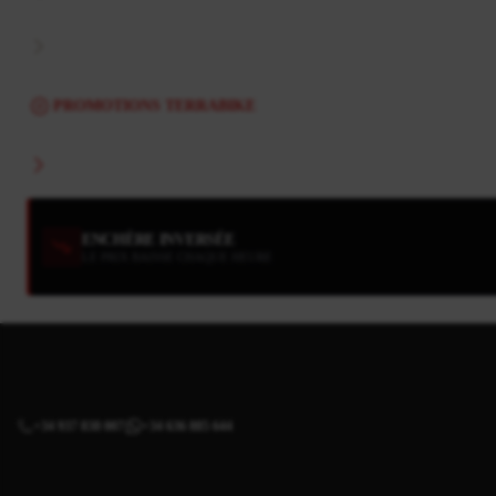
PROMOTIONS TERRABIKE
ENCHÈRE INVERSÉE
LE PRIX BAISSE CHAQUE HEURE
+34 937 838 007
+34 636 885 644
|