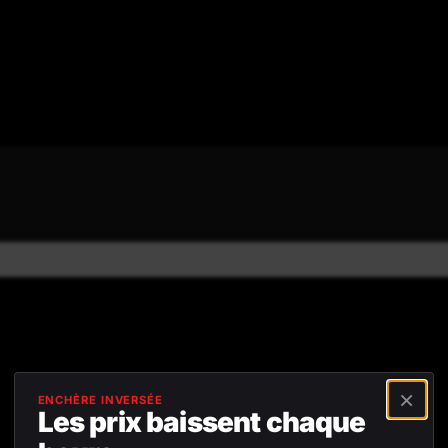
4,8/5
Avis positifs
Retour gratuit sous
45 jours
×
ENCHÈRE INVERSÉE
Les prix baissent chaque