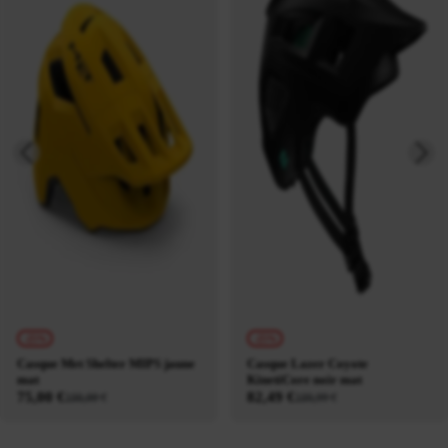
-25%
-25%
Casque Met Shelter MIPS jaune
Casque Lazer Coyote
mat
KinetiCore noir mat
75,00 €
82,49 €
100,00 €
109,99 €