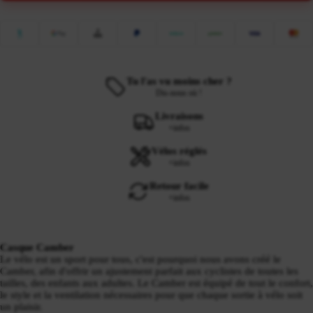
Tu l'as vu moins cher ?
Dis-nous où !
Livraisons
+infos
Vélos réglés
+infos
Retour facile
+infos
Casque Camber
Le vélo est un sport pour tous, c'est pourquoi nous avons créé le
Camber, afin d'offrir un ajustement parfait aux cyclistes de toutes les
tailles, des enfants aux adultes. Le Camber est équipé de tout le confort,
le style et la ventilation nécessaires pour que chaque sortie à vélo soit
un plaisir.