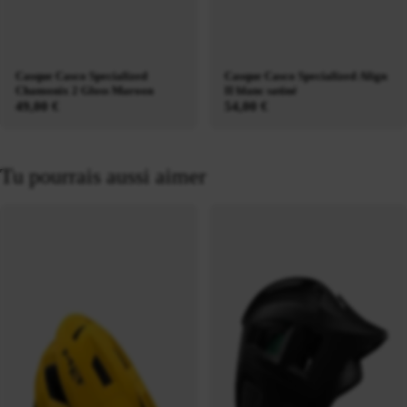
Casque Casco Specialized
Casque Casco Specialized Align
Chamonix 2 Gloss Maroon
II blanc satiné
49,00 €
54,00 €
Tu pourrais aussi aimer