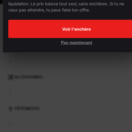
liquidation. Le prix baisse tout seul, sans enchères. Si tu ne
veux pas attendre, tu peux faire ton offre.
VÉLOS
Voir l'enchère
Pas maintenant
COMPOSANTS
ACCESSOIRES
VÊTEMENTS