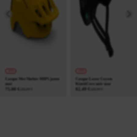
-25%
-25%
Casque Met Shelter MIPS jaune
Casque Lazer Coyote
mat
KinetiCore noir mat
75,00 €
82,49 €
100,00 €
109,99 €