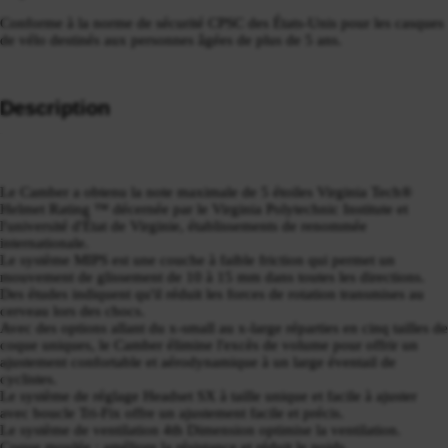
Conforme à la norme de sécurité CPSC des États-Unis pour les casques
de vélo destinés aux personnes âgées de plus de 5 ans.
Description
Le Camber a obtenu la note maximale de 5 étoiles Virginia Tech®
Helmet Rating ™ décernée par le Virginia Polytechnic Institute et
l'université d'État de Virginie, établissements de renommée
internationale.
Le système MIPS est une couche à faible friction qui permet un
mouvement de glissement de 10 à 15 mm dans toutes les directions.
Des études indiquent qu'il réduit les forces de rotation transmises au
cerveau lors des chocs.
Avec des options allant du x-small au x-large réparties en cinq tailles de
coque uniques, le Camber élimine l'excès de volume pour offrir un
ajustement confortable et aérodynamique à un large éventail de
cyclistes.
Le système de réglage Headset SX à taille unique et facile à ajuster
avec boucle Tri-Fix offre un ajustement facile et précis.
Le système de ventilation 4th Dimension optimise la ventilation.
Coque moulée : améliore la résistance et réduit le poids.