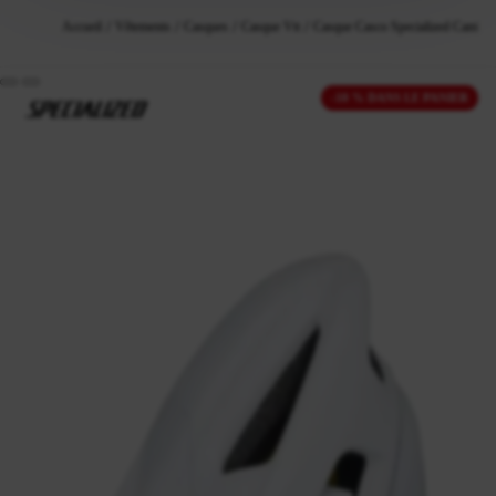
Accueil
Vêtements
Casques
Casque Vtt
Casque Casco Specialized Camber
-10 % DANS LE PANIER