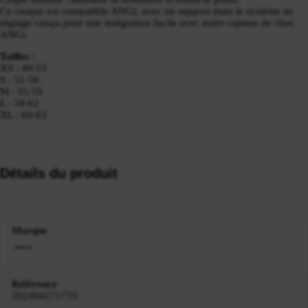
Ce casque est compatible ANGi, avec un support dans le système de
réglage conçu pour une intégration facile avec notre capteur de choc
ANGi.
Tailles :
XS : 49-53
S : 51-56
M : 55-59
L : 58-62
XL : 60-63
Détails du produit
Marque
Référence
202404171735