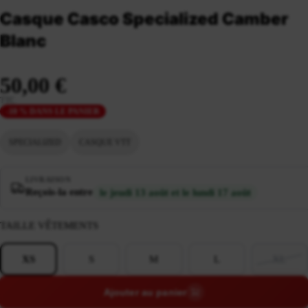
Casque Casco Specialized Camber
Blanc
50,00 €
TTC
-10 % DANS LE PANIER
SPECIALIZED
CASQUE VTT
LIVRAISON
Reçois-la entre
le jeudi 13 août et le lundi 17 août
TAILLE VÊTEMENTS
XS
S
M
L
XL
Ajouter au panier