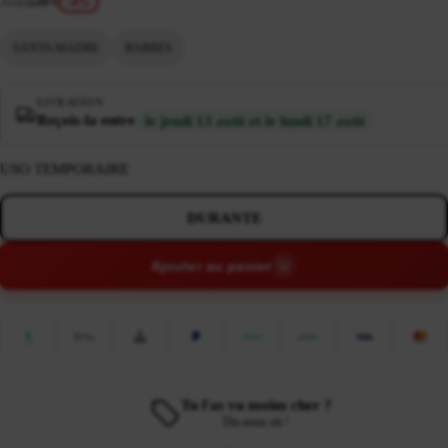
Avant
2,60 €
-8%
SANTA MADRE
BARRES
LIVRAISON
Reçois-la entre
le jeudi 13 août et le lundi 17 août
USO TEMPORAIRE
DURANTE
Ajouter au panier
Tu l'as vu moins cher ?
Dis-nous où !