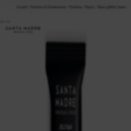
Accueil
Nutrition Et Entraînement
Nutrition
Barres
Barre gélifiée Santa 