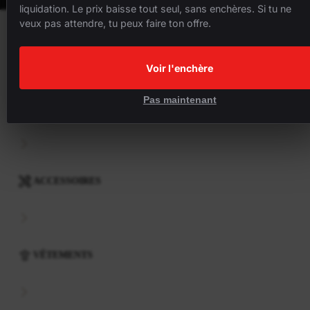
liquidation. Le prix baisse tout seul, sans enchères. Si tu ne
veux pas attendre, tu peux faire ton offre.
VÉLOS
Voir l'enchère
Pas maintenant
COMPOSANTS
ACCESSOIRES
VÊTEMENTS