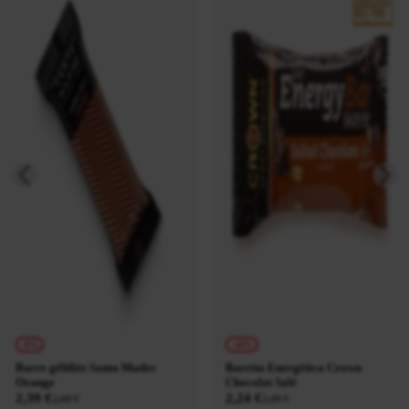
-8%
-10%
Barre gélifiée Santa Madre
Barrita Energética Crown
Orange
Chocolat Salé
2,39 €
2,24 €
2,60 €
2,49 €