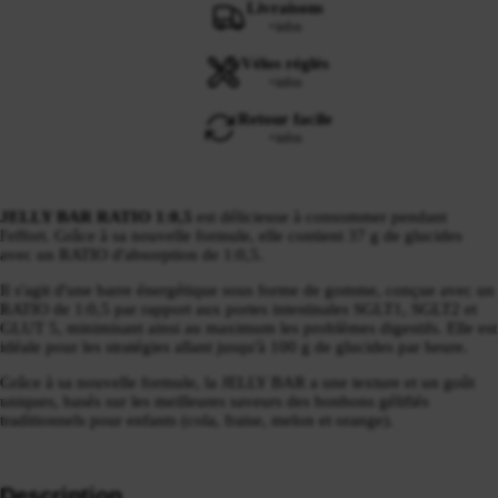
Livraisons
+infos
Vélos réglés
+infos
Retour facile
+infos
JELLY BAR RATIO 1:0,5
est délicieuse à consommer pendant
l'effort. Grâce à sa nouvelle formule, elle contient 37 g de glucides
avec un RATIO d'absorption de 1:0,5.
Il s'agit d'une barre énergétique sous forme de gomme, conçue avec un
RATIO de 1:0,5 par rapport aux portes intestinales SGLT1, SGLT2 et
GLUT 5, minimisant ainsi au maximum les problèmes digestifs. Elle est
idéale pour les stratégies allant jusqu'à 100 g de glucides par heure.
Grâce à sa nouvelle formule, la JELLY BAR a une texture et un goût
uniques, basés sur les meilleures saveurs des bonbons gélifiés
traditionnels pour enfants (cola, fraise, melon et orange).
Description