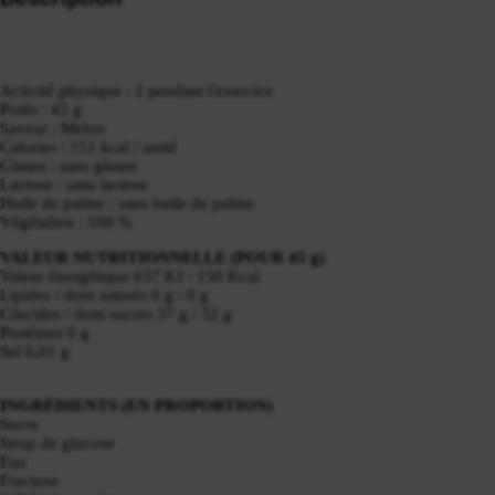
Activité physique : 2 pendant l'exercice
Poids : 45 g
Saveur : Melon
Calories : 151 kcal / unité
Gluten : sans gluten
Lactose : sans lactose
Huile de palme : sans huile de palme
Végétalien : 100 %
VALEUR NUTRITIONNELLE (POUR 45 g)
Valeur énergétique 637 KJ / 150 Kcal
Lipides / dont saturés 0 g / 0 g
Glucides / dont sucres 37 g / 32 g
Protéines 0 g
Sel 0,01 g
INGRÉDIENTS (EN PROPORTION)
Sucre
Sirop de glucose
Eau
Fructose