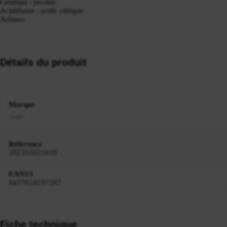
Gélifiant : pectine
Acidifiants : acide citrique
Arômes
Détails du produit
Marque
Référence
202311021810
EAN13
8437024197287
Fiche technique